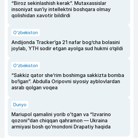
“Biroz sekinlashish kerak”. Mutaxassislar
insoniyat sun’iy intellektni boshqara olmay
qolishidan xavotir bildirdi
O‘zbekiston
Andijonda Tracker’ga 21 nafar bog‘cha bolasini
joylab, YTH sodir etgan ayolga sud hukmi o‘qildi
O‘zbekiston
“Sakkiz qator she’rim boshimga sakkizta bomba
bo‘lgan”. Abdulla Oripovni siyosiy ayblovlardan
asrab qolgan voqea
Dunyo
Mariupol qamalini yorib oʻtgan va “Izvarino
qozoni”dan chiqqan qahramon — Ukraina
armiyasi bosh qoʻmondoni Drapatiy haqida