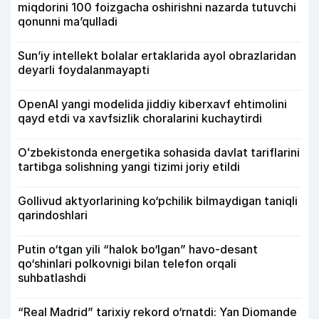
miqdorini 100 foizgacha oshirishni nazarda tutuvchi
qonunni ma’qulladi
Sun’iy intellekt bolalar ertaklarida ayol obrazlaridan
deyarli foydalanmayapti
OpenAI yangi modelida jiddiy kiberxavf ehtimolini
qayd etdi va xavfsizlik choralarini kuchaytirdi
Oʻzbekistonda energetika sohasida davlat tariflarini
tartibga solishning yangi tizimi joriy etildi
Gollivud aktyorlarining ko‘pchilik bilmaydigan taniqli
qarindoshlari
Putin o‘tgan yili “halok bo‘lgan” havo-desant
qo‘shinlari polkovnigi bilan telefon orqali
suhbatlashdi
“Real Madrid” tarixiy rekord o‘rnatdi: Yan Diomande