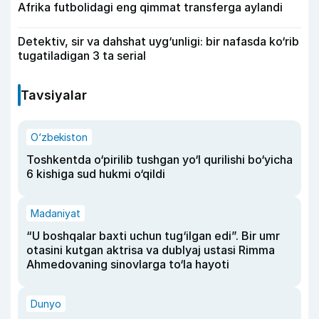
Afrika futbolidagi eng qimmat transferga aylandi
Detektiv, sir va dahshat uyg‘unligi: bir nafasda ko‘rib
tugatiladigan 3 ta serial
Tavsiyalar
O‘zbekiston
Toshkentda o‘pirilib tushgan yo‘l qurilishi bo‘yicha
6 kishiga sud hukmi o‘qildi
Madaniyat
“U boshqalar baxti uchun tug‘ilgan edi”. Bir umr
otasini kutgan aktrisa va dublyaj ustasi Rimma
Ahmedovaning sinovlarga to‘la hayoti
Dunyo