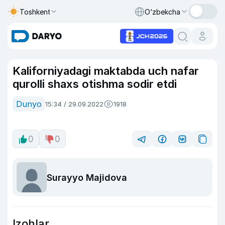
Toshkent
O‘zbekcha
Kaliforniyadagi maktabda uch nafar
qurolli shaxs otishma sodir etdi
Dunyo
15:34 / 29.09.2022
1918
0
0
Surayyo Majidova
Izohlar