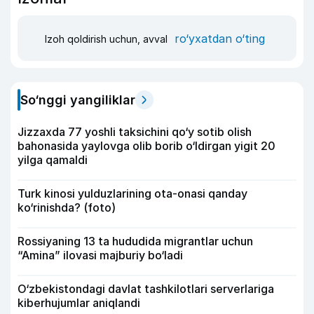
ro‘yxatdan o‘ting
Izoh qoldirish uchun, avval
So‘nggi yangiliklar
Jizzaxda 77 yoshli taksichini qo‘y sotib olish
bahonasida yaylovga olib borib o‘ldirgan yigit 20
yilga qamaldi
Turk kinosi yulduzlarining ota-onasi qanday
ko‘rinishda? (foto)
Rossiyaning 13 ta hududida migrantlar uchun
“Amina” ilovasi majburiy bo‘ladi
O‘zbekistondagi davlat tashkilotlari serverlariga
kiberhujumlar aniqlandi