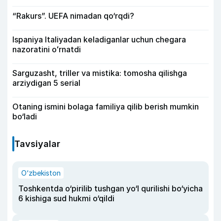
“Rakurs”. UEFA nimadan qo‘rqdi?
Ispaniya Italiyadan keladiganlar uchun chegara
nazoratini oʻrnatdi
Sarguzasht, triller va mistika: tomosha qilishga
arziydigan 5 serial
Otaning ismini bolaga familiya qilib berish mumkin
bo‘ladi
Tavsiyalar
O‘zbekiston
Toshkentda o‘pirilib tushgan yo‘l qurilishi bo‘yicha
6 kishiga sud hukmi o‘qildi