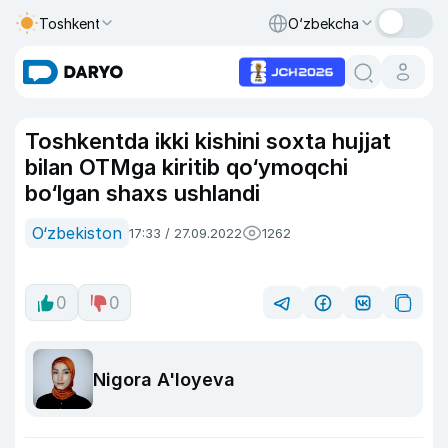
Toshkent
O‘zbekcha
Toshkentda ikki kishini soxta hujjat
bilan OTMga kiritib qo‘ymoqchi
bo‘lgan shaxs ushlandi
O‘zbekiston
17:33 / 27.09.2022
1262
0
0
Nigora A'loyeva