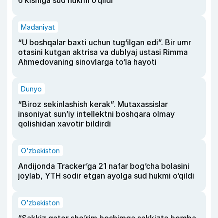
6 kishiga sud hukmi o‘qildi
Madaniyat
“U boshqalar baxti uchun tug‘ilgan edi”. Bir umr
otasini kutgan aktrisa va dublyaj ustasi Rimma
Ahmedovaning sinovlarga to‘la hayoti
Dunyo
“Biroz sekinlashish kerak”. Mutaxassislar
insoniyat sun’iy intellektni boshqara olmay
qolishidan xavotir bildirdi
O‘zbekiston
Andijonda Tracker’ga 21 nafar bog‘cha bolasini
joylab, YTH sodir etgan ayolga sud hukmi o‘qildi
O‘zbekiston