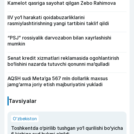
Kamelot qasriga sayohat qilgan Zebo Rahimova
IIV yo‘l harakati qoidabuzarliklarini
rasmiylashtirishning yangi tartibini taklif qildi
“PSJ” rossiyalik darvozabon bilan xayrlashishi
mumkin
Senat kredit xizmatlari reklamasida ogohlantirish
bo‘lishini nazarda tutuvchi qonunni ma’qulladi
AQSH sudi Meta’ga 567 mln dollarlik maxsus
jamg‘arma joriy etish majburiyatini yukladi
Tavsiyalar
O‘zbekiston
Toshkentda o‘pirilib tushgan yo‘l qurilishi bo‘yicha