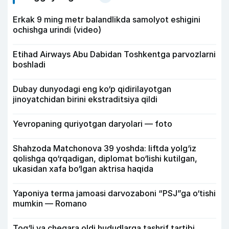
Erkak 9 ming metr balandlikda samolyot eshigini
ochishga urindi (video)
Etihad Airways Abu Dabidan Toshkentga parvozlarni
boshladi
Dubay dunyodagi eng ko‘p qidirilayotgan
jinoyatchidan birini ekstraditsiya qildi
Yevropaning quriyotgan daryolari — foto
Shahzoda Matchonova 39 yoshda: liftda yolg‘iz
qolishga qo‘rqadigan, diplomat bo‘lishi kutilgan,
ukasidan xafa bo‘lgan aktrisa haqida
Yaponiya terma jamoasi darvozaboni “PSJ”ga o‘tishi
mumkin — Romano
Tog‘li va chegara oldi hududlarga tashrif tartibi