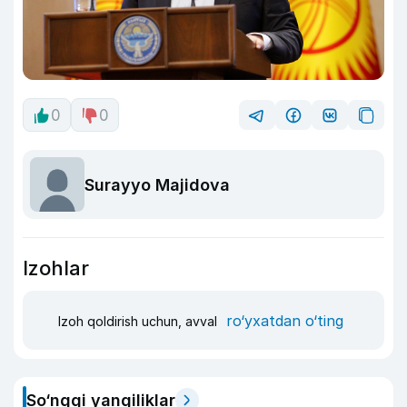
0
0
Surayyo Majidova
Izohlar
ro‘yxatdan o‘ting
Izoh qoldirish uchun, avval
So‘nggi yangiliklar