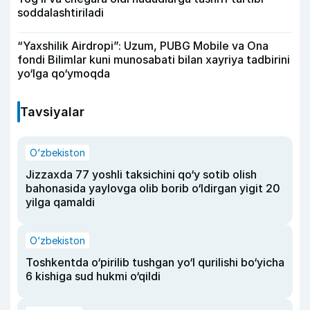
soddalashtiriladi
“Yaxshilik Airdropi”: Uzum, PUBG Mobile va Ona
fondi Bilimlar kuni munosabati bilan xayriya tadbirini
yo‘lga qo‘ymoqda
Tavsiyalar
O‘zbekiston
Jizzaxda 77 yoshli taksichini qo‘y sotib olish
bahonasida yaylovga olib borib o‘ldirgan yigit 20
yilga qamaldi
O‘zbekiston
Toshkentda o‘pirilib tushgan yo‘l qurilishi bo‘yicha
6 kishiga sud hukmi o‘qildi