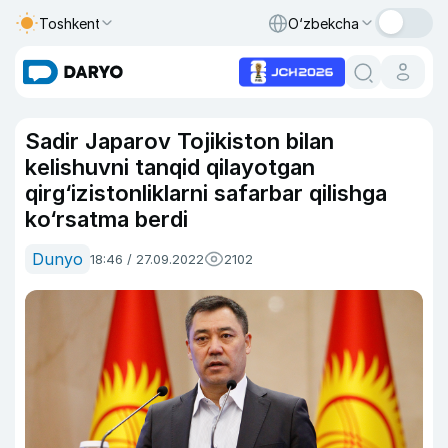
Toshkent
O‘zbekcha
Sadir Japarov Tojikiston bilan
kelishuvni tanqid qilayotgan
qirg‘izistonliklarni safarbar qilishga
ko‘rsatma berdi
Dunyo
18:46 / 27.09.2022
2102