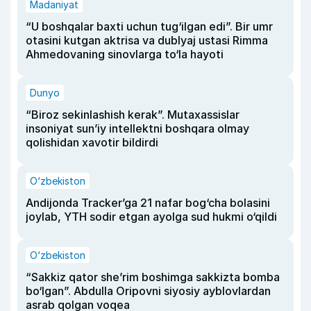
Madaniyat
“U boshqalar baxti uchun tug‘ilgan edi”. Bir umr
otasini kutgan aktrisa va dublyaj ustasi Rimma
Ahmedovaning sinovlarga to‘la hayoti
Dunyo
“Biroz sekinlashish kerak”. Mutaxassislar
insoniyat sun’iy intellektni boshqara olmay
qolishidan xavotir bildirdi
O‘zbekiston
Andijonda Tracker’ga 21 nafar bog‘cha bolasini
joylab, YTH sodir etgan ayolga sud hukmi o‘qildi
O‘zbekiston
“Sakkiz qator she’rim boshimga sakkizta bomba
bo‘lgan”. Abdulla Oripovni siyosiy ayblovlardan
asrab qolgan voqea