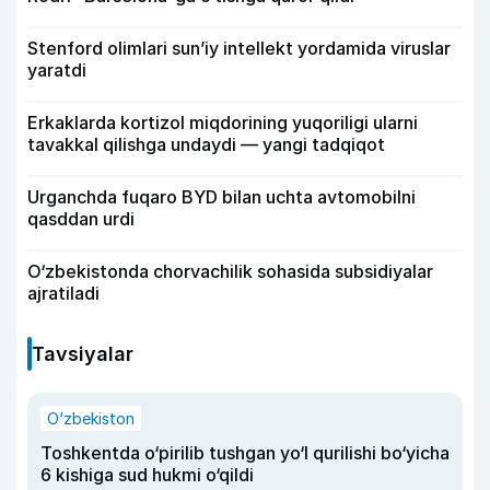
Stenford olimlari sun’iy intellekt yordamida viruslar
yaratdi
Erkaklarda kortizol miqdorining yuqoriligi ularni
tavakkal qilishga undaydi — yangi tadqiqot
Urganchda fuqaro BYD bilan uchta avtomobilni
qasddan urdi
O‘zbekistonda chorvachilik sohasida subsidiyalar
ajratiladi
Tavsiyalar
O‘zbekiston
Toshkentda o‘pirilib tushgan yo‘l qurilishi bo‘yicha
6 kishiga sud hukmi o‘qildi