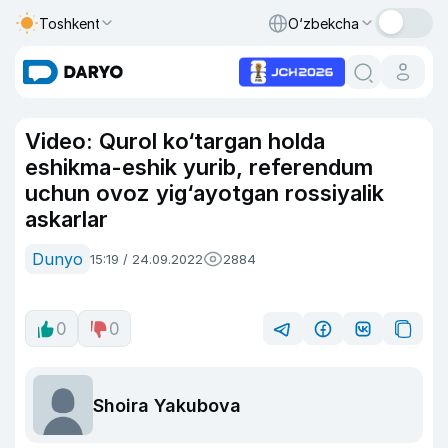
Toshkent
O‘zbekcha
Video: Qurol ko‘targan holda
eshikma-eshik yurib, referendum
uchun ovoz yig‘ayotgan rossiyalik
askarlar
Dunyo
15:19 / 24.09.2022
2884
0
0
Shoira Yakubova