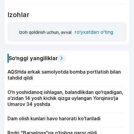
Izohlar
ro‘yxatdan o‘ting
Izoh qoldirish uchun, avval
So‘nggi yangiliklar
AQSHda erkak samolyotda bomba portlatish bilan
tahdid qildi
O‘n yoshidanoq ishlagan, balandlikdan qo‘rqadigan,
o‘zidan 14 yosh kichik qizga uylangan Yorqinxo‘ja
Umarov 34 yoshda
Dam olish kunlari havo harorati ko‘tariladi
Rodri “Barselona”ga o‘tishga qaror qildi