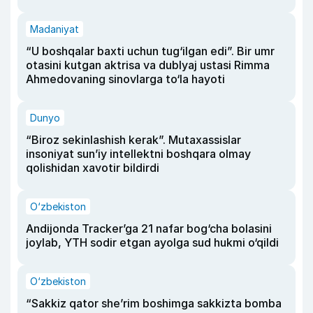
Madaniyat
“U boshqalar baxti uchun tug‘ilgan edi”. Bir umr
otasini kutgan aktrisa va dublyaj ustasi Rimma
Ahmedovaning sinovlarga to‘la hayoti
Dunyo
“Biroz sekinlashish kerak”. Mutaxassislar
insoniyat sun’iy intellektni boshqara olmay
qolishidan xavotir bildirdi
O‘zbekiston
Andijonda Tracker’ga 21 nafar bog‘cha bolasini
joylab, YTH sodir etgan ayolga sud hukmi o‘qildi
O‘zbekiston
“Sakkiz qator she’rim boshimga sakkizta bomba