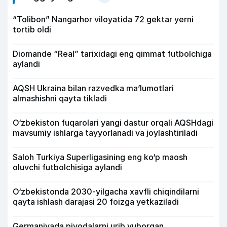
“Tolibon” Nangarhor viloyatida 72 gektar yerni
tortib oldi
Diomande “Real” tarixidagi eng qimmat futbolchiga
aylandi
AQSH Ukraina bilan razvedka ma’lumotlari
almashishni qayta tikladi
O‘zbekiston fuqarolari yangi dastur orqali AQSHdagi
mavsumiy ishlarga tayyorlanadi va joylashtiriladi
Saloh Turkiya Superligasining eng ko‘p maosh
oluvchi futbolchisiga aylandi
O‘zbekistonda 2030-yilgacha xavfli chiqindilarni
qayta ishlash darajasi 20 foizga yetkaziladi
Germaniyada piyodalarni urib yuborgan