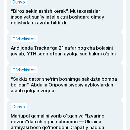
Dunyo
“Biroz sekinlashish kerak”. Mutaxassislar
insoniyat sun’iy intellektni boshqara olmay
qolishidan xavotir bildirdi
O‘zbekiston
Andijonda Tracker’ga 21 nafar bog‘cha bolasini
joylab, YTH sodir etgan ayolga sud hukmi o‘qildi
O‘zbekiston
“Sakkiz qator she’rim boshimga sakkizta bomba
bo‘lgan”. Abdulla Oripovni siyosiy ayblovlardan
asrab qolgan voqea
Dunyo
Mariupol qamalini yorib oʻtgan va “Izvarino
qozoni”dan chiqqan qahramon — Ukraina
armiyasi bosh qoʻmondoni Drapatiy haqida