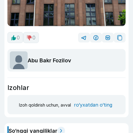
0
0
Abu Bakr Fozilov
Izohlar
ro‘yxatdan o‘ting
Izoh qoldirish uchun, avval
So‘nggi yangiliklar