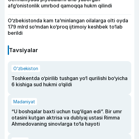
afg‘onistonlik umrbod qamoqqa hukm qilindi
O‘zbekistonda kam ta’minlangan oilalarga olti oyda
179 mlrd so‘mdan ko‘proq ijtimoiy keshbek to‘lab
berildi
Tavsiyalar
O‘zbekiston
Toshkentda o‘pirilib tushgan yo‘l qurilishi bo‘yicha
6 kishiga sud hukmi o‘qildi
Madaniyat
“U boshqalar baxti uchun tug‘ilgan edi”. Bir umr
otasini kutgan aktrisa va dublyaj ustasi Rimma
Ahmedovaning sinovlarga to‘la hayoti