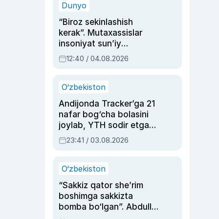
Dunyo
“Biroz sekinlashish
kerak”. Mutaxassislar
insoniyat sun’iy
intellektni boshqara
12:40 / 04.08.2026
olmay qolishidan xavotir
bildirdi
O‘zbekiston
Andijonda Tracker’ga 21
nafar bog‘cha bolasini
joylab, YTH sodir etgan
ayolga sud hukmi o‘qildi
23:41 / 03.08.2026
O‘zbekiston
“Sakkiz qator she’rim
boshimga sakkizta
bomba bo‘lgan”. Abdulla
Oripovni siyosiy