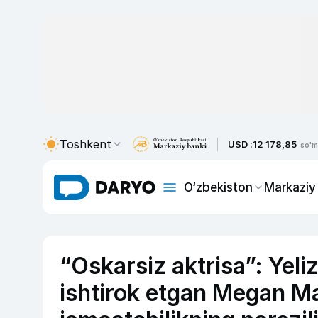
Toshkent
USD :
12 178,85
so'm
O‘zbekiston
Markaziy
“Oskarsiz aktrisa”: Yeli
ishtirok etgan Megan Ma