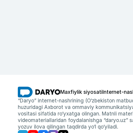
Maxfiylik siyosati
Internet-nas
“Daryo” internet-nashrining (O‘zbekiston matbuo
huzuridagi Axborot va ommaviy kommunikatsiyal
vositasi sifatida ro‘yxatga olingan. Matnli materi
videomateriallaridan foydalanishga “daryo.uz” sa
yozuv ilova qilingan taqdirda yo‘l qo‘yiladi.