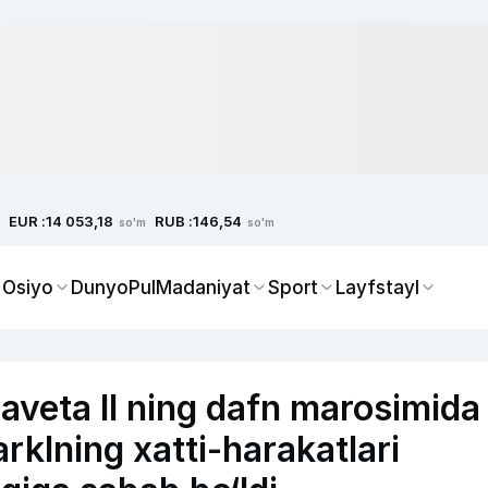
EUR :
RUB :
14 053,18
146,54
so'm
so'm
 Osiyo
Dunyo
Pul
Madaniyat
Sport
Layfstayl
zaveta II ning dafn marosimida
rklning xatti-harakatlari