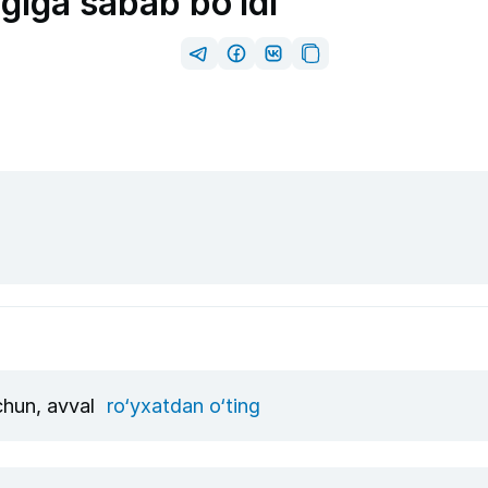
igiga sabab bo‘ldi
uchun, avval
ro‘yxatdan o‘ting