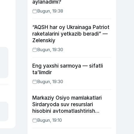
aylanadimi?
Bugun, 19:38
“AQSH har oy Ukrainaga Patriot
raketalarini yetkazib beradi” —
Zelenskiy
Bugun, 19:30
Eng yaxshi sarmoya — sifatli
ta’limdir
Bugun, 19:30
Markaziy Osiyo mamlakatlari
Sirdaryoda suv resurslari
hisobini avtomatlashtirish
rejasini ishlab chiqishni
Bugun, 19:10
ma’qulladi