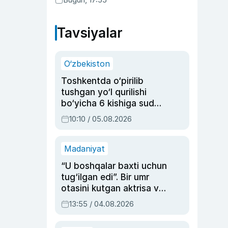
Tavsiyalar
O‘zbekiston
Toshkentda o‘pirilib
tushgan yo‘l qurilishi
bo‘yicha 6 kishiga sud
hukmi o‘qildi
10:10 / 05.08.2026
Madaniyat
“U boshqalar baxti uchun
tug‘ilgan edi”. Bir umr
otasini kutgan aktrisa va
dublyaj ustasi Rimma
13:55 / 04.08.2026
Ahmedovaning
sinovlarga to‘la hayoti