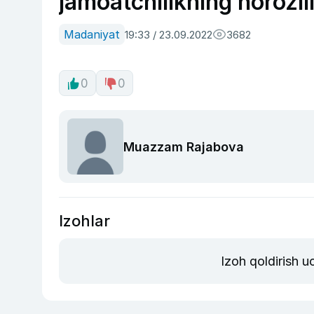
jamoatchilikning norozil
Madaniyat
19:33 / 23.09.2022
3682
0
0
Muazzam Rajabova
Izohlar
Izoh qoldirish 