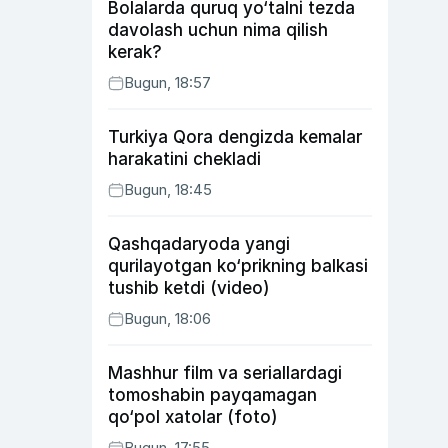
Bolalarda quruq yo‘talni tezda
davolash uchun nima qilish
kerak?
Bugun, 18:57
Turkiya Qora dengizda kemalar
harakatini chekladi
Bugun, 18:45
Qashqadaryoda yangi
qurilayotgan ko‘prikning balkasi
tushib ketdi (video)
Bugun, 18:06
Mashhur film va seriallardagi
tomoshabin payqamagan
qo‘pol xatolar (foto)
Bugun, 17:55