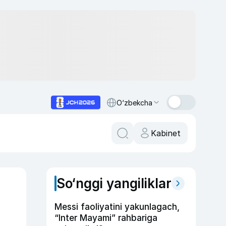
O‘zbekcha
Kabinet
So‘nggi yangiliklar
Messi faoliyatini yakunlagach,
“Inter Mayami” rahbariga