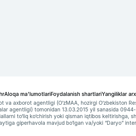
hr
Aloqa ma'lumotlari
Foydalanish shartlari
Yangiliklar arx
t va axborot agentligi (O‘zMAA, hozirgi O‘zbekiston Res
ar agentligi) tomonidan 13.03.2015 yil sanasida 0944
allarni to‘liq ko‘chirish yoki qisman iqtibos keltirishga, 
ytiga giperhavola mavjud bo‘lgan va/yoki “Daryo” intern