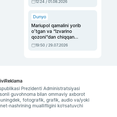
12:24 / 01.08.2026
ayblovlardan asrab
qolgan voqea
Dunyo
Mariupol qamalini yorib
oʻtgan va “Izvarino
qozoni”dan chiqqan
qahramon — Ukraina
19:50 / 29.07.2026
armiyasi bosh
qoʻmondoni Drapatiy
haqida
ivi
Reklama
publikasi Prezidenti Administratsiyasi
-sonli guvohnoma bilan ommaviy axborot
shuningdek, fotografik, grafik, audio va/yoki
et-nashrining muallifligini ko‘rsatuvchi