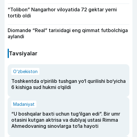
“Tolibon” Nangarhor viloyatida 72 gektar yerni
tortib oldi
Diomande “Real” tarixidagi eng qimmat futbolchiga
aylandi
Tavsiyalar
O‘zbekiston
Toshkentda o‘pirilib tushgan yo‘l qurilishi bo‘yicha
6 kishiga sud hukmi o‘qildi
Madaniyat
“U boshqalar baxti uchun tug‘ilgan edi”. Bir umr
otasini kutgan aktrisa va dublyaj ustasi Rimma
Ahmedovaning sinovlarga to‘la hayoti