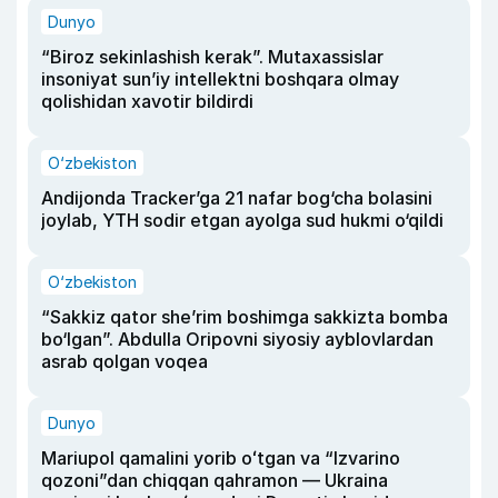
Dunyo
“Biroz sekinlashish kerak”. Mutaxassislar
insoniyat sun’iy intellektni boshqara olmay
qolishidan xavotir bildirdi
O‘zbekiston
Andijonda Tracker’ga 21 nafar bog‘cha bolasini
joylab, YTH sodir etgan ayolga sud hukmi o‘qildi
O‘zbekiston
“Sakkiz qator she’rim boshimga sakkizta bomba
bo‘lgan”. Abdulla Oripovni siyosiy ayblovlardan
asrab qolgan voqea
Dunyo
Mariupol qamalini yorib oʻtgan va “Izvarino
qozoni”dan chiqqan qahramon — Ukraina