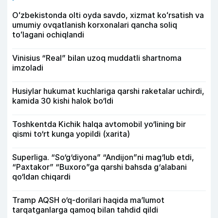
Oʻzbekistonda olti oyda savdo, xizmat koʻrsatish va
umumiy ovqatlanish korxonalari qancha soliq
toʻlagani ochiqlandi
Vinisius “Real” bilan uzoq muddatli shartnoma
imzoladi
Husiylar hukumat kuchlariga qarshi raketalar uchirdi,
kamida 30 kishi halok bo‘ldi
Toshkentda Kichik halqa avtomobil yo‘lining bir
qismi to‘rt kunga yopildi (xarita)
Superliga. “So‘g‘diyona” “Andijon”ni mag‘lub etdi,
“Paxtakor” “Buxoro”ga qarshi bahsda g‘alabani
qo‘ldan chiqardi
Tramp AQSH o‘q-dorilari haqida ma’lumot
tarqatganlarga qamoq bilan tahdid qildi