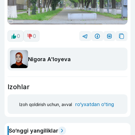
0
0
Nigora A'loyeva
Izohlar
ro‘yxatdan o‘ting
Izoh qoldirish uchun, avval
So‘nggi yangiliklar