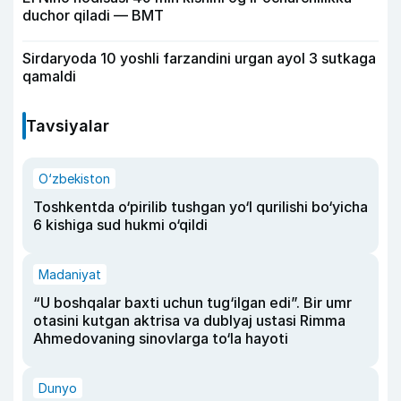
duchor qiladi — BMT
Sirdaryoda 10 yoshli farzandini urgan ayol 3 sutkaga
qamaldi
Tavsiyalar
O‘zbekiston
Toshkentda o‘pirilib tushgan yo‘l qurilishi bo‘yicha
6 kishiga sud hukmi o‘qildi
Madaniyat
“U boshqalar baxti uchun tug‘ilgan edi”. Bir umr
otasini kutgan aktrisa va dublyaj ustasi Rimma
Ahmedovaning sinovlarga to‘la hayoti
Dunyo