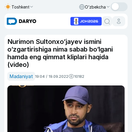
Toshkent
O‘zbekcha
Nurimon Sultonxo‘jayev ismini
o‘zgartirishiga nima sabab bo‘lgani
hamda eng qimmat kliplari haqida
(video)
Madaniyat
19:04 / 19.09.2022
10182