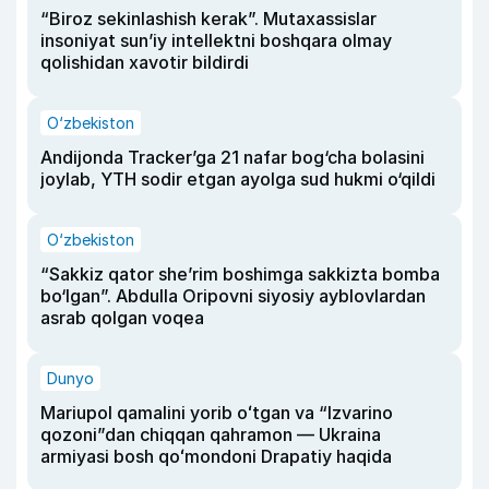
“Biroz sekinlashish kerak”. Mutaxassislar
insoniyat sun’iy intellektni boshqara olmay
qolishidan xavotir bildirdi
O‘zbekiston
Andijonda Tracker’ga 21 nafar bog‘cha bolasini
joylab, YTH sodir etgan ayolga sud hukmi o‘qildi
O‘zbekiston
“Sakkiz qator she’rim boshimga sakkizta bomba
bo‘lgan”. Abdulla Oripovni siyosiy ayblovlardan
asrab qolgan voqea
Dunyo
Mariupol qamalini yorib oʻtgan va “Izvarino
qozoni”dan chiqqan qahramon — Ukraina
armiyasi bosh qoʻmondoni Drapatiy haqida