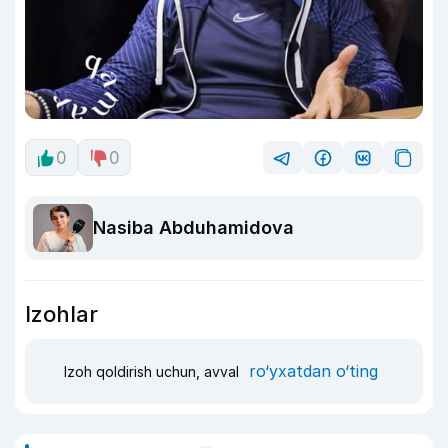
0
0
Nasiba Abduhamidova
Izohlar
ro‘yxatdan o‘ting
Izoh qoldirish uchun, avval