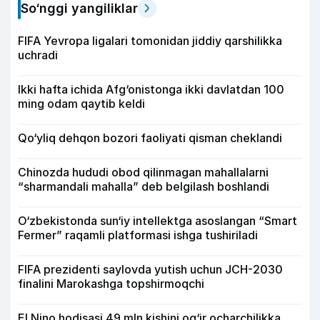
So‘nggi yangiliklar
FIFA Yevropa ligalari tomonidan jiddiy qarshilikka
uchradi
Ikki hafta ichida Afg‘onistonga ikki davlatdan 100
ming odam qaytib keldi
Qo‘yliq dehqon bozori faoliyati qisman cheklandi
Chinozda hududi obod qilinmagan mahallalarni
“sharmandali mahalla” deb belgilash boshlandi
O‘zbekistonda sun‘iy intellektga asoslangan “Smart
Fermer” raqamli platformasi ishga tushiriladi
FIFA prezidenti saylovda yutish uchun JCH-2030
finalini Marokashga topshirmoqchi
El Nino hodisasi 49 mln kishini og‘ir ocharchilikka