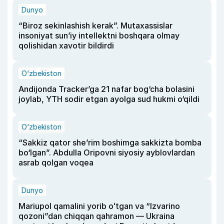
Dunyo
“Biroz sekinlashish kerak”. Mutaxassislar
insoniyat sun’iy intellektni boshqara olmay
qolishidan xavotir bildirdi
O‘zbekiston
Andijonda Tracker’ga 21 nafar bog‘cha bolasini
joylab, YTH sodir etgan ayolga sud hukmi o‘qildi
O‘zbekiston
“Sakkiz qator she’rim boshimga sakkizta bomba
bo‘lgan”. Abdulla Oripovni siyosiy ayblovlardan
asrab qolgan voqea
Dunyo
Mariupol qamalini yorib oʻtgan va “Izvarino
qozoni”dan chiqqan qahramon — Ukraina