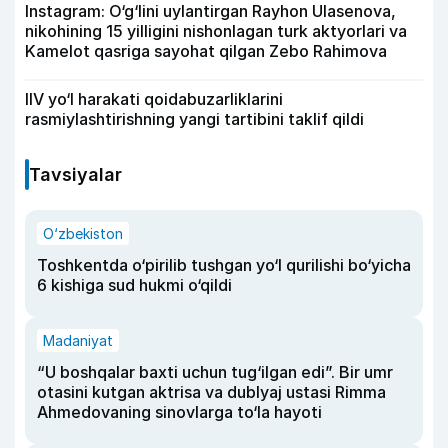
Instagram: O‘g‘lini uylantirgan Rayhon Ulasenova,
nikohining 15 yilligini nishonlagan turk aktyorlari va
Kamelot qasriga sayohat qilgan Zebo Rahimova
IIV yo‘l harakati qoidabuzarliklarini
rasmiylashtirishning yangi tartibini taklif qildi
Tavsiyalar
O‘zbekiston
Toshkentda o‘pirilib tushgan yo‘l qurilishi bo‘yicha
6 kishiga sud hukmi o‘qildi
Madaniyat
“U boshqalar baxti uchun tug‘ilgan edi”. Bir umr
otasini kutgan aktrisa va dublyaj ustasi Rimma
Ahmedovaning sinovlarga to‘la hayoti