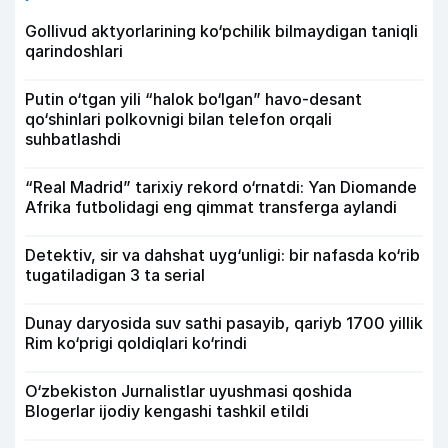
Gollivud aktyorlarining ko‘pchilik bilmaydigan taniqli
qarindoshlari
Putin o‘tgan yili “halok bo‘lgan” havo-desant
qo‘shinlari polkovnigi bilan telefon orqali
suhbatlashdi
“Real Madrid” tarixiy rekord o‘rnatdi: Yan Diomande
Afrika futbolidagi eng qimmat transferga aylandi
Detektiv, sir va dahshat uyg‘unligi: bir nafasda ko‘rib
tugatiladigan 3 ta serial
Dunay daryosida suv sathi pasayib, qariyb 1700 yillik
Rim ko‘prigi qoldiqlari ko‘rindi
O‘zbekiston Jurnalistlar uyushmasi qoshida
Blogerlar ijodiy kengashi tashkil etildi