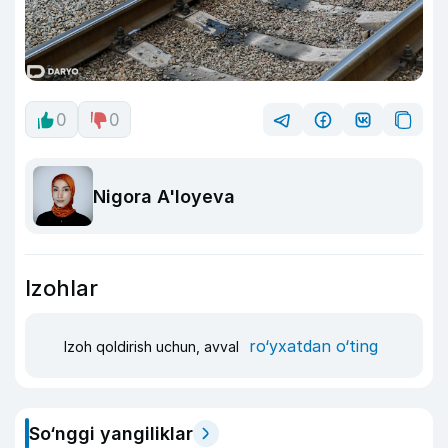
0
0
Nigora A'loyeva
Izohlar
ro‘yxatdan o‘ting
Izoh qoldirish uchun, avval
So‘nggi yangiliklar