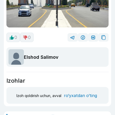
0
0
Elshod Salimov
Izohlar
ro‘yxatdan o‘ting
Izoh qoldirish uchun, avval