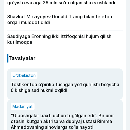
qo’yish evaziga 26 mln so’m olgan shaxs ushlandi
Shavkat Mirziyoyev Donald Tramp bilan telefon
orqali muloqot qildi
Saudiyaga Eronning ikki ittifoqchisi hujum qilishi
kutilmoqda
Tavsiyalar
O‘zbekiston
Toshkentda o‘pirilib tushgan yo‘l qurilishi bo‘yicha
6 kishiga sud hukmi o‘qildi
Madaniyat
“U boshqalar baxti uchun tug‘ilgan edi”. Bir umr
otasini kutgan aktrisa va dublyaj ustasi Rimma
Ahmedovaning sinovlarga to‘la hayoti