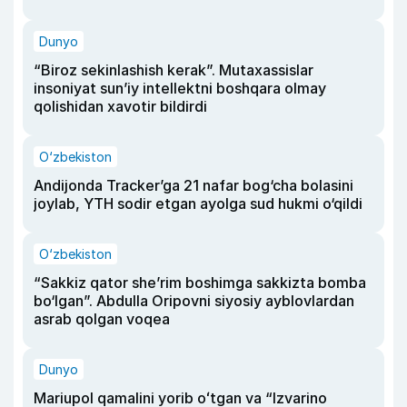
Dunyo
“Biroz sekinlashish kerak”. Mutaxassislar
insoniyat sun’iy intellektni boshqara olmay
qolishidan xavotir bildirdi
O‘zbekiston
Andijonda Tracker’ga 21 nafar bog‘cha bolasini
joylab, YTH sodir etgan ayolga sud hukmi o‘qildi
O‘zbekiston
“Sakkiz qator she’rim boshimga sakkizta bomba
bo‘lgan”. Abdulla Oripovni siyosiy ayblovlardan
asrab qolgan voqea
Dunyo
Mariupol qamalini yorib oʻtgan va “Izvarino