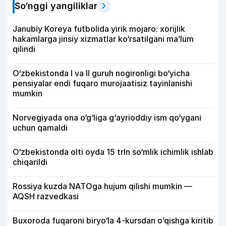
So‘nggi yangiliklar
Janubiy Koreya futbolida yirik mojaro: xorijlik
hakamlarga jinsiy xizmatlar ko‘rsatilgani ma’lum
qilindi
O‘zbekistonda I va II guruh nogironligi bo‘yicha
pensiyalar endi fuqaro murojaatisiz tayinlanishi
mumkin
Norvegiyada ona o‘g‘liga g‘ayrioddiy ism qo‘ygani
uchun qamaldi
O‘zbekistonda olti oyda 15 trln so‘mlik ichimlik ishlab
chiqarildi
Rossiya kuzda NATOga hujum qilishi mumkin —
AQSH razvedkasi
Buxoroda fuqaroni biryo‘la 4-kursdan o’qishga kiritib