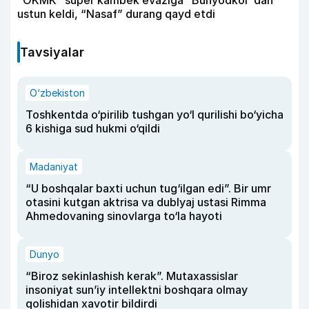
“OKMK” super kambek evaziga “Bunyodkor”dan
ustun keldi, “Nasaf” durang qayd etdi
Tavsiyalar
O‘zbekiston
Toshkentda o‘pirilib tushgan yo‘l qurilishi bo‘yicha
6 kishiga sud hukmi o‘qildi
Madaniyat
“U boshqalar baxti uchun tug‘ilgan edi”. Bir umr
otasini kutgan aktrisa va dublyaj ustasi Rimma
Ahmedovaning sinovlarga to‘la hayoti
Dunyo
“Biroz sekinlashish kerak”. Mutaxassislar
insoniyat sun’iy intellektni boshqara olmay
qolishidan xavotir bildirdi