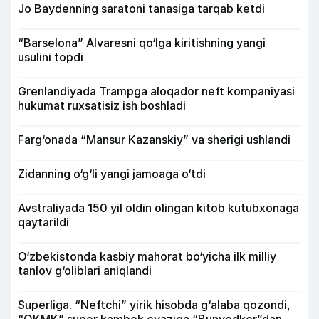
Jo Baydenning saratoni tanasiga tarqab ketdi
“Barselona” Alvaresni qo‘lga kiritishning yangi
usulini topdi
Grenlandiyada Trampga aloqador neft kompaniyasi
hukumat ruxsatisiz ish boshladi
Farg‘onada “Mansur Kazanskiy” va sherigi ushlandi
Zidanning o‘g‘li yangi jamoaga o‘tdi
Avstraliyada 150 yil oldin olingan kitob kutubxonaga
qaytarildi
O‘zbekistonda kasbiy mahorat bo‘yicha ilk milliy
tanlov g‘oliblari aniqlandi
Superliga. “Neftchi” yirik hisobda g‘alaba qozondi,