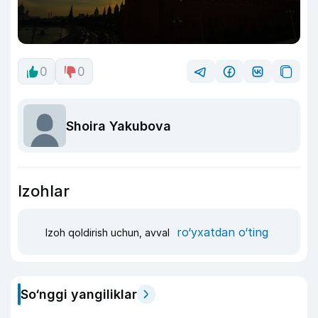
0
0
Shoira Yakubova
Izohlar
ro‘yxatdan o‘ting
Izoh qoldirish uchun, avval
So‘nggi yangiliklar