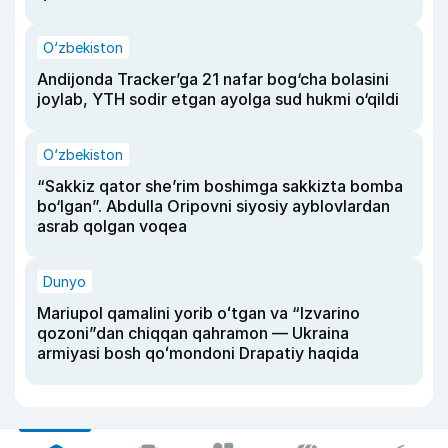
O‘zbekiston
Andijonda Tracker’ga 21 nafar bog‘cha bolasini
joylab, YTH sodir etgan ayolga sud hukmi o‘qildi
O‘zbekiston
“Sakkiz qator she’rim boshimga sakkizta bomba
bo‘lgan”. Abdulla Oripovni siyosiy ayblovlardan
asrab qolgan voqea
Dunyo
Mariupol qamalini yorib oʻtgan va “Izvarino
qozoni”dan chiqqan qahramon — Ukraina
armiyasi bosh qoʻmondoni Drapatiy haqida