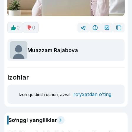
0
0
Muazzam Rajabova
Izohlar
ro‘yxatdan o‘ting
Izoh qoldirish uchun, avval
So‘nggi yangiliklar