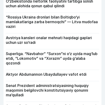
O‘zbekistonda rieltorlik faoliyatini tartibga solish
uchun alohida qonun qabul qilindi
“Rossiya Ukraina dronlari bilan Boltiqbo‘yi
mamlakatlariga zarba bermoqchi” — Litva mudofaa
vaziri
Avstriya kansleri onalar mehnati haqidagi gaplari
uchun uzr so‘radi
Superliga. “Navbahor” “Surxon”ni o‘z uyida mag‘lub
etdi, “Lokomotiv” va “Xorazm” uyda g‘alaba
qozondi
Aktyor Abdu­mannon Ubaydullayev vafot etdi
Senat Prezident administratsiyasining huquqiy
maqomini belgilovchi konstitutsiyaviy qonunni
ma’qulladi