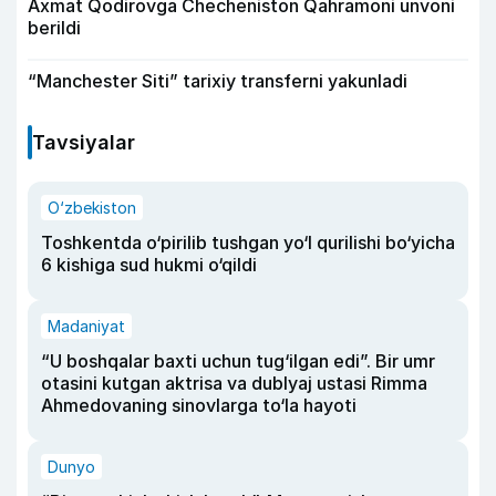
Axmat Qodirovga Checheniston Qahramoni unvoni
berildi
“Manchester Siti” tarixiy transferni yakunladi
Tavsiyalar
O‘zbekiston
Toshkentda o‘pirilib tushgan yo‘l qurilishi bo‘yicha
6 kishiga sud hukmi o‘qildi
Madaniyat
“U boshqalar baxti uchun tug‘ilgan edi”. Bir umr
otasini kutgan aktrisa va dublyaj ustasi Rimma
Ahmedovaning sinovlarga to‘la hayoti
Dunyo