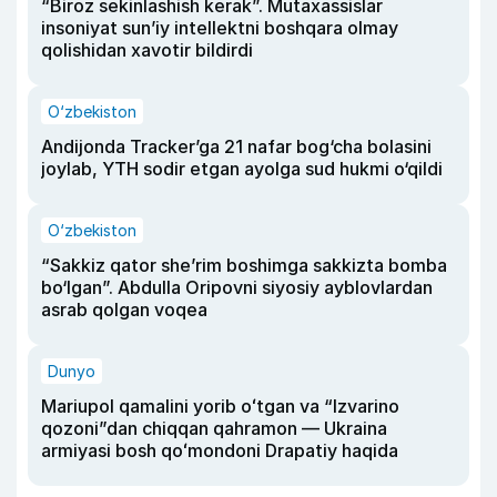
“Biroz sekinlashish kerak”. Mutaxassislar
insoniyat sun’iy intellektni boshqara olmay
qolishidan xavotir bildirdi
O‘zbekiston
Andijonda Tracker’ga 21 nafar bog‘cha bolasini
joylab, YTH sodir etgan ayolga sud hukmi o‘qildi
O‘zbekiston
“Sakkiz qator she’rim boshimga sakkizta bomba
bo‘lgan”. Abdulla Oripovni siyosiy ayblovlardan
asrab qolgan voqea
Dunyo
Mariupol qamalini yorib oʻtgan va “Izvarino
qozoni”dan chiqqan qahramon — Ukraina
armiyasi bosh qoʻmondoni Drapatiy haqida