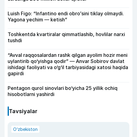
Luish Figo: “Infantino endi obroʻsini tiklay olmaydi.
Yagona yechim — ketish”
Toshkentda kvartiralar qimmatlashib, hovlilar narxi
tushdi
“Avval raqqosalardan rashk qilgan ayolim hozir meni
uylantirib qo‘yishga qodir” — Anvar Sobirov davlat
ishidagi faoliyati va o‘g‘il tarbiyasidagi xatosi haqida
gapirdi
Pentagon qurol sinovlari bo‘yicha 25 yillik ochiq
hisobotlarni yashirdi
Tavsiyalar
O‘zbekiston