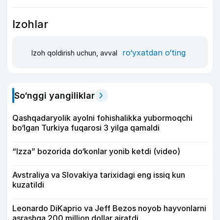
Izohlar
ro‘yxatdan o‘ting
Izoh qoldirish uchun, avval
So‘nggi yangiliklar
Qashqadaryolik ayolni fohishalikka yubormoqchi
bo‘lgan Turkiya fuqarosi 3 yilga qamaldi
“Izza” bozorida do‘konlar yonib ketdi (video)
Avstraliya va Slovakiya tarixidagi eng issiq kun
kuzatildi
Leonardo DiKaprio va Jeff Bezos noyob hayvonlarni
asrashga 200 million dollar ajratdi