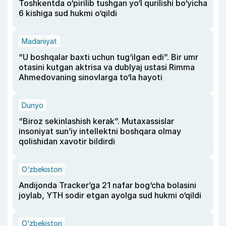
Toshkentda o‘pirilib tushgan yo‘l qurilishi bo‘yicha
6 kishiga sud hukmi o‘qildi
Madaniyat
“U boshqalar baxti uchun tug‘ilgan edi”. Bir umr
otasini kutgan aktrisa va dublyaj ustasi Rimma
Ahmedovaning sinovlarga to‘la hayoti
Dunyo
“Biroz sekinlashish kerak”. Mutaxassislar
insoniyat sun’iy intellektni boshqara olmay
qolishidan xavotir bildirdi
O‘zbekiston
Andijonda Tracker’ga 21 nafar bog‘cha bolasini
joylab, YTH sodir etgan ayolga sud hukmi o‘qildi
O‘zbekiston