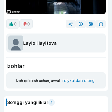
0
0
Laylo Hayitova
Izohlar
ro‘yxatdan o‘ting
Izoh qoldirish uchun, avval
So‘nggi yangiliklar