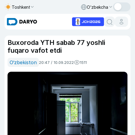
Toshkent
O‘zbekcha
Buxoroda YTH sabab 77 yoshli
fuqaro vafot etdi
O‘zbekiston
20:47 / 10.09.2022
1511