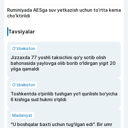
Ruminiyada AESga suv yetkazish uchun toʻrtta kema
choʻktirildi
Tavsiyalar
O‘zbekiston
Jizzaxda 77 yoshli taksichini qo‘y sotib olish
bahonasida yaylovga olib borib o‘ldirgan yigit 20
yilga qamaldi
O‘zbekiston
Toshkentda o‘pirilib tushgan yo‘l qurilishi bo‘yicha
6 kishiga sud hukmi o‘qildi
Madaniyat
“U boshqalar baxti uchun tug‘ilgan edi”. Bir umr