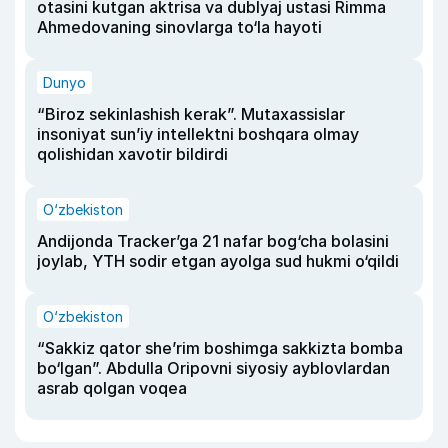
otasini kutgan aktrisa va dublyaj ustasi Rimma
Ahmedovaning sinovlarga to‘la hayoti
Dunyo
“Biroz sekinlashish kerak”. Mutaxassislar
insoniyat sun’iy intellektni boshqara olmay
qolishidan xavotir bildirdi
O‘zbekiston
Andijonda Tracker’ga 21 nafar bog‘cha bolasini
joylab, YTH sodir etgan ayolga sud hukmi o‘qildi
O‘zbekiston
“Sakkiz qator she’rim boshimga sakkizta bomba
bo‘lgan”. Abdulla Oripovni siyosiy ayblovlardan
asrab qolgan voqea