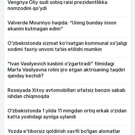
Vengriya Oliy sudi sobiq raisi prezidentlikka
nomzodini qoʻydi
Valverde Mourinyo haqida: “Uning bunday inson
ekanini kutmagan edim”
Oʻzbekistonda xizmat koʻrsatgan kommunal xoʻjaligi
xodimi faxriy unvoni taʼsis etilishi mumkin
“Ivan Vasilyevich kasbini o‘zgartiradi” filmidagi
Marfa Vasilyevna rolini ijro etgan aktrisaning taqdiri
qanday kechdi?
Rossiyada Xitoy avtomobillari sifatsiz benzin sabab
ishdan chiqmoqda
O‘zbekistonda 1 yilda 11 mingdan ortiq erkak o‘zidan
katta yoshdagi ayolga uylandi
Yozda e’tiborsiz qoldirish xavfli bo‘lgan alomatlar