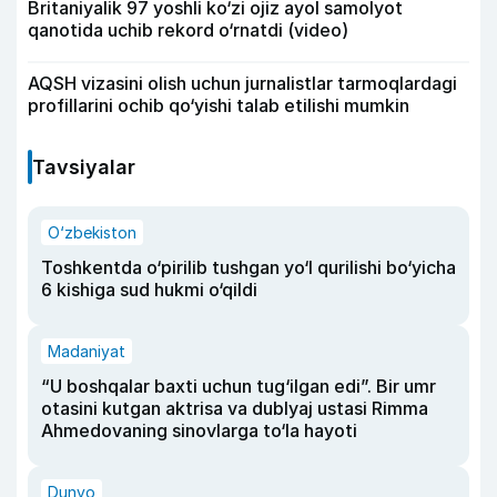
Britaniyalik 97 yoshli ko‘zi ojiz ayol samolyot
qanotida uchib rekord o‘rnatdi (video)
AQSH vizasini olish uchun jurnalistlar tarmoqlardagi
profillarini ochib qo‘yishi talab etilishi mumkin
Tavsiyalar
O‘zbekiston
Toshkentda o‘pirilib tushgan yo‘l qurilishi bo‘yicha
6 kishiga sud hukmi o‘qildi
Madaniyat
“U boshqalar baxti uchun tug‘ilgan edi”. Bir umr
otasini kutgan aktrisa va dublyaj ustasi Rimma
Ahmedovaning sinovlarga to‘la hayoti
Dunyo