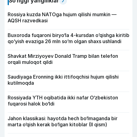
So‘nggi yangiliklar
Rossiya kuzda NATOga hujum qilishi mumkin —
AQSH razvedkasi
Buxoroda fuqaroni biryo‘la 4-kursdan o’qishga kiritib
qo’yish evaziga 26 mln so’m olgan shaxs ushlandi
Shavkat Mirziyoyev Donald Tramp bilan telefon
orqali muloqot qildi
Saudiyaga Eronning ikki ittifoqchisi hujum qilishi
kutilmoqda
Rossiyada YTH oqibatida ikki nafar O‘zbekiston
fuqarosi halok bo‘ldi
Jahon klassikasi: hayotda hech bo‘lmaganda bir
marta o‘qish kerak bo‘lgan kitoblar (II qism)