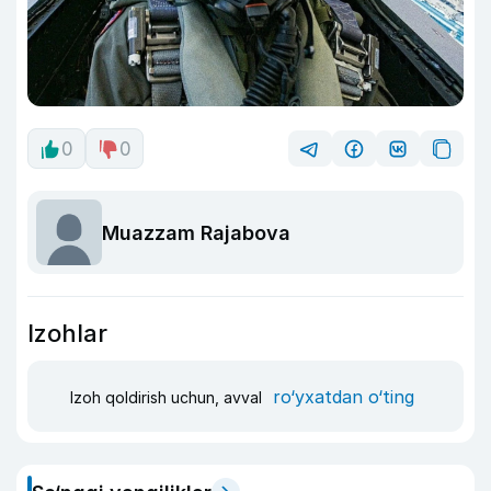
0
0
Muazzam Rajabova
Izohlar
ro‘yxatdan o‘ting
Izoh qoldirish uchun, avval