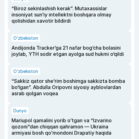
“Biroz sekinlashish kerak”. Mutaxassislar
insoniyat sun’iy intellektni boshqara olmay
qolishidan xavotir bildirdi
O‘zbekiston
Andijonda Tracker’ga 21 nafar bog‘cha bolasini
joylab, YTH sodir etgan ayolga sud hukmi o‘qildi
O‘zbekiston
“Sakkiz qator she’rim boshimga sakkizta bomba
bo‘lgan”. Abdulla Oripovni siyosiy ayblovlardan
asrab qolgan voqea
Dunyo
Mariupol qamalini yorib oʻtgan va “Izvarino
qozoni”dan chiqqan qahramon — Ukraina
armiyasi bosh qoʻmondoni Drapatiy haqida