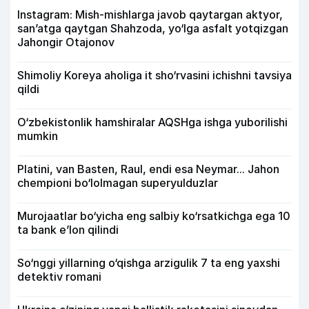
Instagram: Mish-mishlarga javob qaytargan aktyor,
san’atga qaytgan Shahzoda, yo‘lga asfalt yotqizgan
Jahongir Otajonov
Shimoliy Koreya aholiga it sho‘rvasini ichishni tavsiya
qildi
O‘zbekistonlik hamshiralar AQSHga ishga yuborilishi
mumkin
Platini, van Basten, Raul, endi esa Neymar... Jahon
chempioni bo‘lolmagan superyulduzlar
Murojaatlar bo‘yicha eng salbiy ko‘rsatkichga ega 10
ta bank e’lon qilindi
So‘nggi yillarning o‘qishga arzigulik 7 ta eng yaxshi
detektiv romani