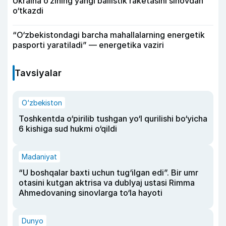
Ukraina o‘zining yangi ballistik raketasini sinovdan
o‘tkazdi
“O‘zbekistondagi barcha mahallalarning energetik
pasporti yaratiladi” — energetika vaziri
Tavsiyalar
O‘zbekiston
Toshkentda o‘pirilib tushgan yo‘l qurilishi bo‘yicha
6 kishiga sud hukmi o‘qildi
Madaniyat
“U boshqalar baxti uchun tug‘ilgan edi”. Bir umr
otasini kutgan aktrisa va dublyaj ustasi Rimma
Ahmedovaning sinovlarga to‘la hayoti
Dunyo