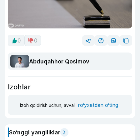
0
0
Abduqahhor Qosimov
Izohlar
ro‘yxatdan o‘ting
Izoh qoldirish uchun, avval
So‘nggi yangiliklar