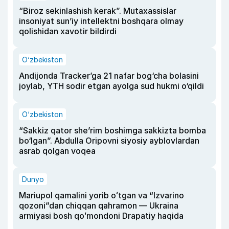
“Biroz sekinlashish kerak”. Mutaxassislar
insoniyat sun’iy intellektni boshqara olmay
qolishidan xavotir bildirdi
O‘zbekiston
Andijonda Tracker’ga 21 nafar bog‘cha bolasini
joylab, YTH sodir etgan ayolga sud hukmi o‘qildi
O‘zbekiston
“Sakkiz qator she’rim boshimga sakkizta bomba
bo‘lgan”. Abdulla Oripovni siyosiy ayblovlardan
asrab qolgan voqea
Dunyo
Mariupol qamalini yorib oʻtgan va “Izvarino
qozoni”dan chiqqan qahramon — Ukraina
armiyasi bosh qoʻmondoni Drapatiy haqida