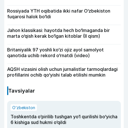
Rossiyada YTH oqibatida ikki nafar O‘zbekiston
fuqarosi halok bo‘ldi
Jahon klassikasi: hayotda hech bo‘lmaganda bir
marta o‘qish kerak bo‘lgan kitoblar (II qism)
Britaniyalik 97 yoshli ko‘zi ojiz ayol samolyot
qanotida uchib rekord o‘rnatdi (video)
AQSH vizasini olish uchun jurnalistlar tarmoqlardagi
profillarini ochib qo‘yishi talab etilishi mumkin
Tavsiyalar
O‘zbekiston
Toshkentda o‘pirilib tushgan yo‘l qurilishi bo‘yicha
6 kishiga sud hukmi o‘qildi