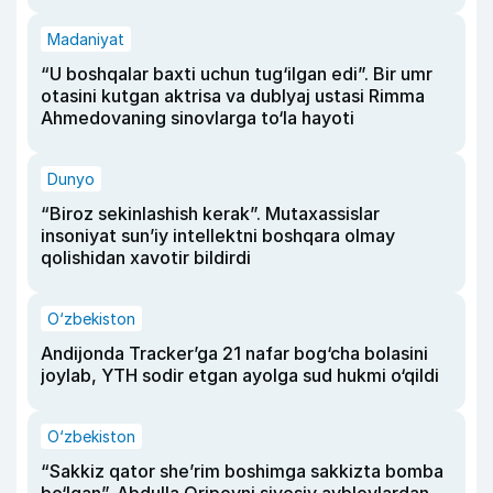
Madaniyat
“U boshqalar baxti uchun tug‘ilgan edi”. Bir umr
otasini kutgan aktrisa va dublyaj ustasi Rimma
Ahmedovaning sinovlarga to‘la hayoti
Dunyo
“Biroz sekinlashish kerak”. Mutaxassislar
insoniyat sun’iy intellektni boshqara olmay
qolishidan xavotir bildirdi
O‘zbekiston
Andijonda Tracker’ga 21 nafar bog‘cha bolasini
joylab, YTH sodir etgan ayolga sud hukmi o‘qildi
O‘zbekiston
“Sakkiz qator she’rim boshimga sakkizta bomba