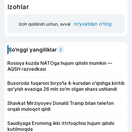
Izohlar
ro‘yxatdan o‘ting
Izoh qoldirish uchun, avval
So‘nggi yangiliklar
Rossiya kuzda NATOga hujum qilishi mumkin —
AQSH razvedkasi
Buxoroda fuqaroni biryo‘la 4-kursdan o’qishga kiritib
qo’yish evaziga 26 mln so’m olgan shaxs ushlandi
Shavkat Mirziyoyev Donald Tramp bilan telefon
orqali muloqot qildi
Saudiyaga Eronning ikki ittifoqchisi hujum qilishi
kutilmoqda