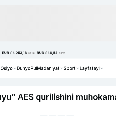
EUR :
RUB :
14 053,18
146,54
so'm
so'm
 Osiyo
Dunyo
Pul
Madaniyat
Sport
Layfstayl
kuyu” AES qurilishini muhokam