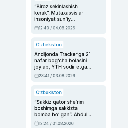
“Biroz sekinlashish
kerak”. Mutaxassislar
insoniyat sun’iy
intellektni boshqara
12:40 / 04.08.2026
olmay qolishidan xavotir
bildirdi
O‘zbekiston
Andijonda Tracker’ga 21
nafar bog‘cha bolasini
joylab, YTH sodir etgan
ayolga sud hukmi o‘qildi
23:41 / 03.08.2026
O‘zbekiston
“Sakkiz qator she’rim
boshimga sakkizta
bomba bo‘lgan”. Abdulla
Oripovni siyosiy
12:24 / 01.08.2026
ayblovlardan asrab