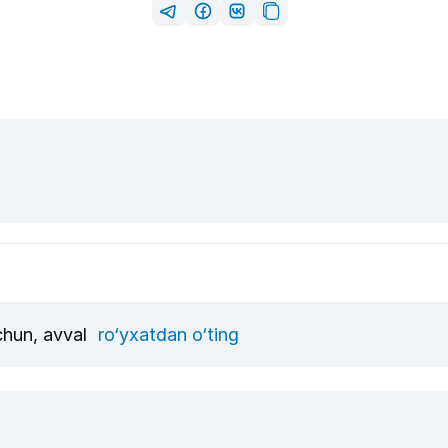
uchun, avval
ro‘yxatdan o‘ting