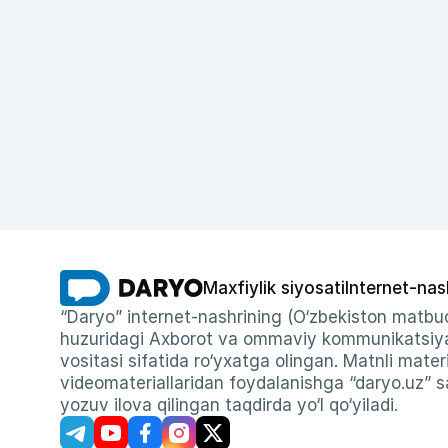
Maxfiylik siyosati
Internet-nas
“Daryo” internet-nashrining (O‘zbekiston matbuo
huzuridagi Axborot va ommaviy kommunikatsiyal
vositasi sifatida ro‘yxatga olingan. Matnli materi
videomateriallaridan foydalanishga “daryo.uz” sa
yozuv ilova qilingan taqdirda yo‘l qo‘yiladi.