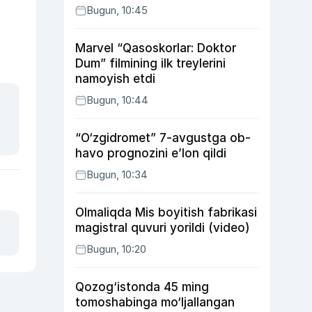
Bugun, 10:45
Marvel “Qasoskorlar: Doktor
Dum” filmining ilk treylerini
namoyish etdi
Bugun, 10:44
“O‘zgidromet” 7-avgustga ob-
havo prognozini e’lon qildi
Bugun, 10:34
Olmaliqda Mis boyitish fabrikasi
magistral quvuri yorildi (video)
Bugun, 10:20
Qozog‘istonda 45 ming
tomoshabinga mo‘ljallangan