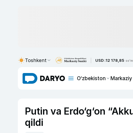
Toshkent
USD :
12 178,85
so'm
O‘zbekiston
Markaziy
Putin va Erdo‘g‘on “Ak
qildi