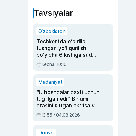
Tavsiyalar
O‘zbekiston
Toshkentda o‘pirilib
tushgan yo‘l qurilishi
bo‘yicha 6 kishiga sud
hukmi o‘qildi
Kecha, 10:10
Madaniyat
“U boshqalar baxti uchun
tug‘ilgan edi”. Bir umr
otasini kutgan aktrisa va
dublyaj ustasi Rimma
13:55 / 04.08.2026
Ahmedovaning
sinovlarga to‘la hayoti
Dunyo