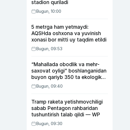
stadion quriladi
Bugun, 10:00
5 metrga ham yetmaydi:
AQSHda oshxona va yuvinish
xonasi bor mitti uy taqdim etildi
Bugun, 09:53
“Mahallada obodlik va mehr-
saxovat oyligi” boshlanganidan
buyon qariyb 350 ta ekologik
huquqbuzarlik aniqlandi
Bugun, 09:40
Tramp raketa yetishmovchiligi
sabab Pentagon rahbaridan
tushuntirish talab qildi — WP
Bugun, 09:30