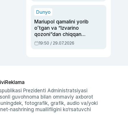
qolgan voqea
Dunyo
Mariupol qamalini yorib
oʻtgan va “Izvarino
qozoni”dan chiqqan
qahramon — Ukraina
19:50 / 29.07.2026
armiyasi bosh
qoʻmondoni Drapatiy
haqida
ivi
Reklama
publikasi Prezidenti Administratsiyasi
-sonli guvohnoma bilan ommaviy axborot
shuningdek, fotografik, grafik, audio va/yoki
et-nashrining muallifligini ko‘rsatuvchi