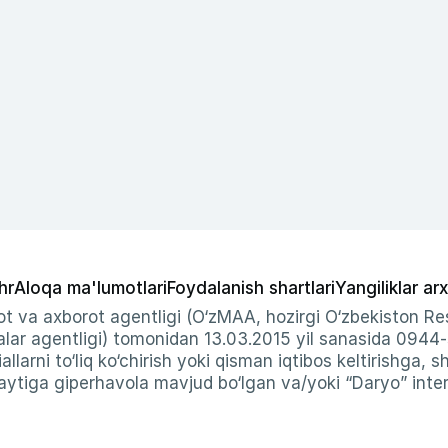
hr
Aloqa ma'lumotlari
Foydalanish shartlari
Yangiliklar arx
t va axborot agentligi (O‘zMAA, hozirgi O‘zbekiston Res
ar agentligi) tomonidan 13.03.2015 yil sanasida 0944
allarni to‘liq ko‘chirish yoki qisman iqtibos keltirishga, 
ytiga giperhavola mavjud bo‘lgan va/yoki “Daryo” intern