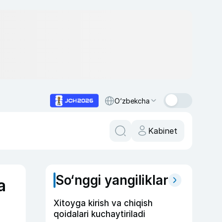
O‘zbekcha
Kabinet
So‘nggi yangiliklar
a
Xitoyga kirish va chiqish
qoidalari kuchaytiriladi