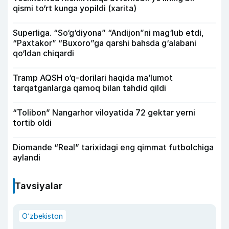
qismi to‘rt kunga yopildi (xarita)
Superliga. “So‘g‘diyona” “Andijon”ni mag‘lub etdi,
“Paxtakor” “Buxoro”ga qarshi bahsda g‘alabani
qo‘ldan chiqardi
Tramp AQSH o‘q-dorilari haqida ma’lumot
tarqatganlarga qamoq bilan tahdid qildi
“Tolibon” Nangarhor viloyatida 72 gektar yerni
tortib oldi
Diomande “Real” tarixidagi eng qimmat futbolchiga
aylandi
Tavsiyalar
O‘zbekiston