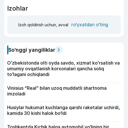
Izohlar
ro‘yxatdan o‘ting
Izoh qoldirish uchun, avval
So‘nggi yangiliklar
Oʻzbekistonda olti oyda savdo, xizmat koʻrsatish va
umumiy ovqatlanish korxonalari qancha soliq
toʻlagani ochiqlandi
Vinisius “Real” bilan uzoq muddatli shartnoma
imzoladi
Husiylar hukumat kuchlariga qarshi raketalar uchirdi,
kamida 30 kishi halok bo‘ldi
Toshkentda Kichik halqa avtomobil yo‘lining bir