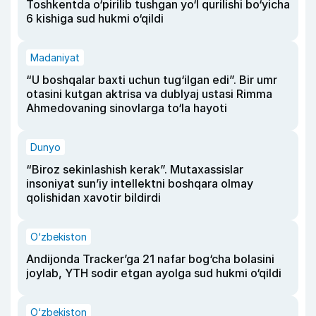
Toshkentda o‘pirilib tushgan yo‘l qurilishi bo‘yicha
6 kishiga sud hukmi o‘qildi
Madaniyat
“U boshqalar baxti uchun tug‘ilgan edi”. Bir umr
otasini kutgan aktrisa va dublyaj ustasi Rimma
Ahmedovaning sinovlarga to‘la hayoti
Dunyo
“Biroz sekinlashish kerak”. Mutaxassislar
insoniyat sun’iy intellektni boshqara olmay
qolishidan xavotir bildirdi
O‘zbekiston
Andijonda Tracker’ga 21 nafar bog‘cha bolasini
joylab, YTH sodir etgan ayolga sud hukmi o‘qildi
O‘zbekiston