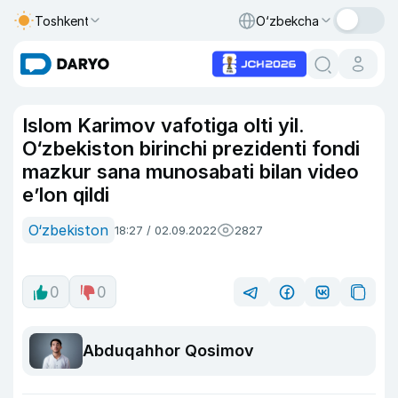
Toshkent
O‘zbekcha
Islom Karimov vafotiga olti yil.
O‘zbekiston birinchi prezidenti fondi
mazkur sana munosabati bilan video
e’lon qildi
O‘zbekiston
18:27 / 02.09.2022
2827
0
0
Abduqahhor Qosimov