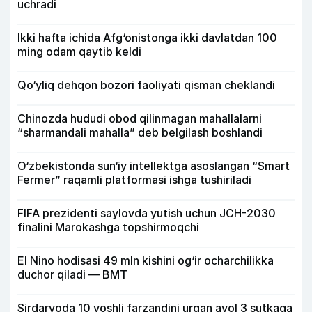
uchradi
Ikki hafta ichida Afg‘onistonga ikki davlatdan 100
ming odam qaytib keldi
Qo‘yliq dehqon bozori faoliyati qisman cheklandi
Chinozda hududi obod qilinmagan mahallalarni
“sharmandali mahalla” deb belgilash boshlandi
O‘zbekistonda sun‘iy intellektga asoslangan “Smart
Fermer” raqamli platformasi ishga tushiriladi
FIFA prezidenti saylovda yutish uchun JCH-2030
finalini Marokashga topshirmoqchi
El Nino hodisasi 49 mln kishini og‘ir ocharchilikka
duchor qiladi — BMT
Sirdaryoda 10 yoshli farzandini urgan ayol 3 sutkaga