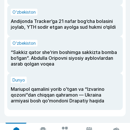
O‘zbekiston
Andijonda Tracker’ga 21 nafar bog‘cha bolasini
joylab, YTH sodir etgan ayolga sud hukmi o‘qildi
O‘zbekiston
“Sakkiz qator she’rim boshimga sakkizta bomba
bo‘lgan”. Abdulla Oripovni siyosiy ayblovlardan
asrab qolgan voqea
Dunyo
Mariupol qamalini yorib oʻtgan va “Izvarino
qozoni”dan chiqqan qahramon — Ukraina
armiyasi bosh qoʻmondoni Drapatiy haqida