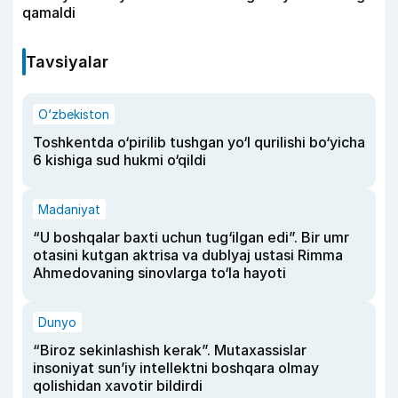
qamaldi
Tavsiyalar
O‘zbekiston
Toshkentda o‘pirilib tushgan yo‘l qurilishi bo‘yicha
6 kishiga sud hukmi o‘qildi
Madaniyat
“U boshqalar baxti uchun tug‘ilgan edi”. Bir umr
otasini kutgan aktrisa va dublyaj ustasi Rimma
Ahmedovaning sinovlarga to‘la hayoti
Dunyo
“Biroz sekinlashish kerak”. Mutaxassislar
insoniyat sun’iy intellektni boshqara olmay
qolishidan xavotir bildirdi