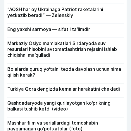
“AQSH har oy Ukrainaga Patriot raketalarini
yetkazib beradi” — Zelenskiy
Eng yaxshi sarmoya — sifatli ta’limdir
Markaziy Osiyo mamlakatlari Sirdaryoda suv
resurslari hisobini avtomatlashtirish rejasini ishlab
chiqishni ma’qulladi
Bolalarda quruq yo‘talni tezda davolash uchun nima
qilish kerak?
Turkiya Qora dengizda kemalar harakatini chekladi
Qashqadaryoda yangi qurilayotgan ko‘prikning
balkasi tushib ketdi (video)
Mashhur film va seriallardagi tomoshabin
payqamagan qo‘pol xatolar (foto)