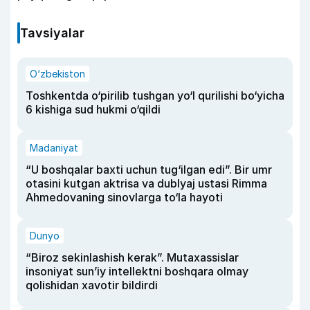
Tavsiyalar
O‘zbekiston
Toshkentda o‘pirilib tushgan yo‘l qurilishi bo‘yicha
6 kishiga sud hukmi o‘qildi
Madaniyat
“U boshqalar baxti uchun tug‘ilgan edi”. Bir umr
otasini kutgan aktrisa va dublyaj ustasi Rimma
Ahmedovaning sinovlarga to‘la hayoti
Dunyo
“Biroz sekinlashish kerak”. Mutaxassislar
insoniyat sun’iy intellektni boshqara olmay
qolishidan xavotir bildirdi