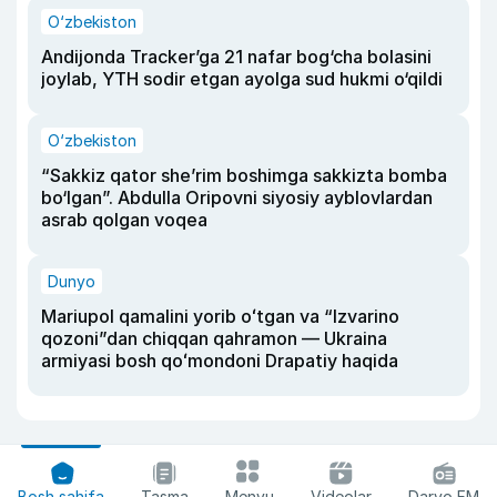
O‘zbekiston
Andijonda Tracker’ga 21 nafar bog‘cha bolasini
joylab, YTH sodir etgan ayolga sud hukmi o‘qildi
O‘zbekiston
“Sakkiz qator she’rim boshimga sakkizta bomba
bo‘lgan”. Abdulla Oripovni siyosiy ayblovlardan
asrab qolgan voqea
Dunyo
Mariupol qamalini yorib oʻtgan va “Izvarino
qozoni”dan chiqqan qahramon — Ukraina
armiyasi bosh qoʻmondoni Drapatiy haqida
Bosh sahifa
Tasma
Menyu
Videolar
Daryo FM