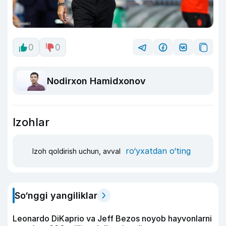
0
0
Nodirxon Hamidxonov
Izohlar
ro‘yxatdan o‘ting
Izoh qoldirish uchun, avval
So‘nggi yangiliklar
Leonardo DiKaprio va Jeff Bezos noyob hayvonlarni