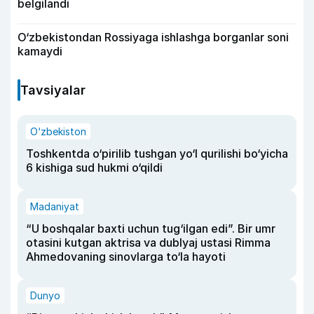
belgilandi
O‘zbekistondan Rossiyaga ishlashga borganlar soni
kamaydi
Tavsiyalar
O‘zbekiston
Toshkentda o‘pirilib tushgan yo‘l qurilishi bo‘yicha
6 kishiga sud hukmi o‘qildi
Madaniyat
“U boshqalar baxti uchun tug‘ilgan edi”. Bir umr
otasini kutgan aktrisa va dublyaj ustasi Rimma
Ahmedovaning sinovlarga to‘la hayoti
Dunyo