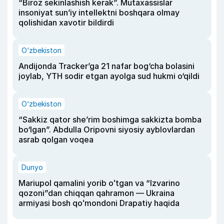
“Biroz sekinlashish kerak”. Mutaxassislar
insoniyat sun’iy intellektni boshqara olmay
qolishidan xavotir bildirdi
O‘zbekiston
Andijonda Tracker’ga 21 nafar bog‘cha bolasini
joylab, YTH sodir etgan ayolga sud hukmi o‘qildi
O‘zbekiston
“Sakkiz qator she’rim boshimga sakkizta bomba
bo‘lgan”. Abdulla Oripovni siyosiy ayblovlardan
asrab qolgan voqea
Dunyo
Mariupol qamalini yorib oʻtgan va “Izvarino
qozoni”dan chiqqan qahramon — Ukraina
armiyasi bosh qoʻmondoni Drapatiy haqida