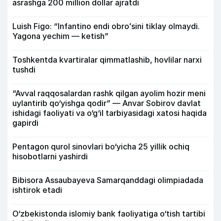
asrashga 200 million dollar ajratdi
Luish Figo: “Infantino endi obroʻsini tiklay olmaydi.
Yagona yechim — ketish”
Toshkentda kvartiralar qimmatlashib, hovlilar narxi
tushdi
“Avval raqqosalardan rashk qilgan ayolim hozir meni
uylantirib qo‘yishga qodir” — Anvar Sobirov davlat
ishidagi faoliyati va o‘g‘il tarbiyasidagi xatosi haqida
gapirdi
Pentagon qurol sinovlari bo‘yicha 25 yillik ochiq
hisobotlarni yashirdi
Bibisora Assaubayeva Samarqanddagi olimpiadada
ishtirok etadi
O‘zbekistonda islomiy bank faoliyatiga o‘tish tartibi