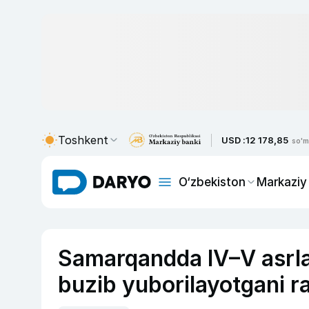
Toshkent
USD :
12 178,85
so'm
O‘zbekiston
Markaziy
Samarqandda IV–V asrla
buzib yuborilayotgani ra