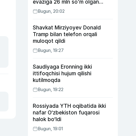
evaziga 26 mln so’m olgan
shaxs ushlandi
Bugun, 20:02
Shavkat Mirziyoyev Donald
Tramp bilan telefon orqali
muloqot qildi
Bugun, 19:27
Saudiyaga Eronning ikki
ittifoqchisi hujum qilishi
kutilmoqda
Bugun, 19:22
Rossiyada YTH oqibatida ikki
nafar O‘zbekiston fuqarosi
halok bo‘ldi
Bugun, 19:01