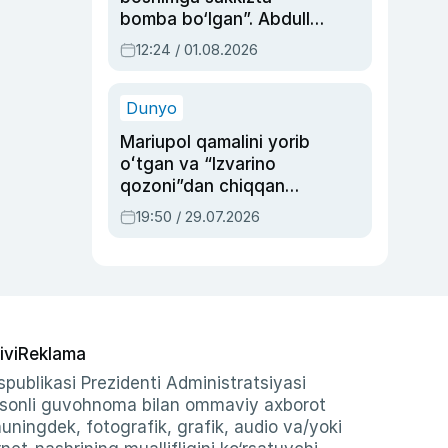
bomba bo‘lgan”. Abdulla
Oripovni siyosiy
12:24 / 01.08.2026
ayblovlardan asrab
qolgan voqea
Dunyo
Mariupol qamalini yorib
oʻtgan va “Izvarino
qozoni”dan chiqqan
qahramon — Ukraina
19:50 / 29.07.2026
armiyasi bosh
qoʻmondoni Drapatiy
haqida
ivi
Reklama
publikasi Prezidenti Administratsiyasi
-sonli guvohnoma bilan ommaviy axborot
shuningdek, fotografik, grafik, audio va/yoki