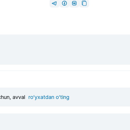
uchun, avval
ro‘yxatdan o‘ting