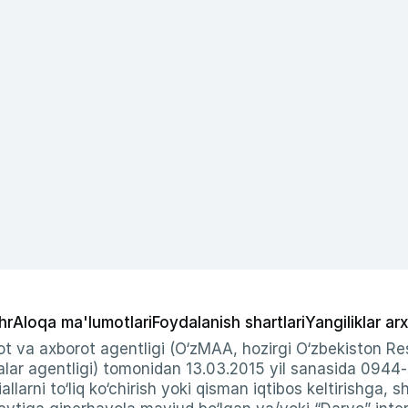
hr
Aloqa ma'lumotlari
Foydalanish shartlari
Yangiliklar arx
t va axborot agentligi (O‘zMAA, hozirgi O‘zbekiston Res
ar agentligi) tomonidan 13.03.2015 yil sanasida 0944
allarni to‘liq ko‘chirish yoki qisman iqtibos keltirishga, 