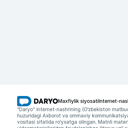
Maxfiylik siyosati
Internet-nas
“Daryo” internet-nashrining (O‘zbekiston matbuo
huzuridagi Axborot va ommaviy kommunikatsiyal
vositasi sifatida ro‘yxatga olingan. Matnli materi