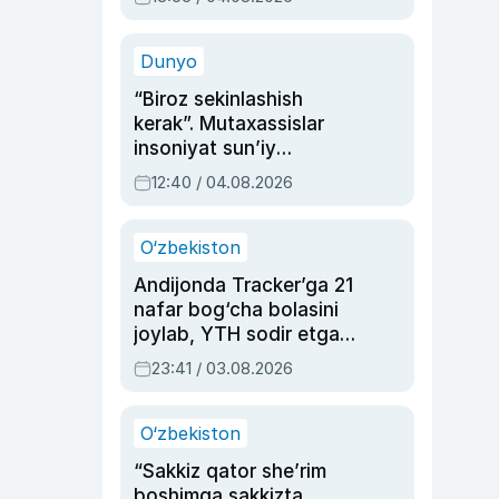
Ahmedovaning
sinovlarga to‘la hayoti
Dunyo
“Biroz sekinlashish
kerak”. Mutaxassislar
insoniyat sun’iy
intellektni boshqara
12:40 / 04.08.2026
olmay qolishidan xavotir
bildirdi
O‘zbekiston
Andijonda Tracker’ga 21
nafar bog‘cha bolasini
joylab, YTH sodir etgan
ayolga sud hukmi o‘qildi
23:41 / 03.08.2026
O‘zbekiston
“Sakkiz qator she’rim
boshimga sakkizta