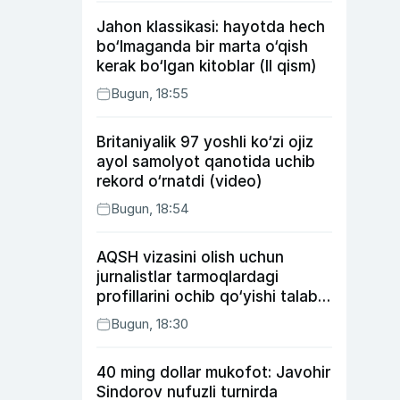
Jahon klassikasi: hayotda hech
bo‘lmaganda bir marta o‘qish
kerak bo‘lgan kitoblar (II qism)
Bugun, 18:55
Britaniyalik 97 yoshli ko‘zi ojiz
ayol samolyot qanotida uchib
rekord o‘rnatdi (video)
Bugun, 18:54
AQSH vizasini olish uchun
jurnalistlar tarmoqlardagi
profillarini ochib qo‘yishi talab
etilishi mumkin
Bugun, 18:30
40 ming dollar mukofot: Javohir
Sindorov nufuzli turnirda