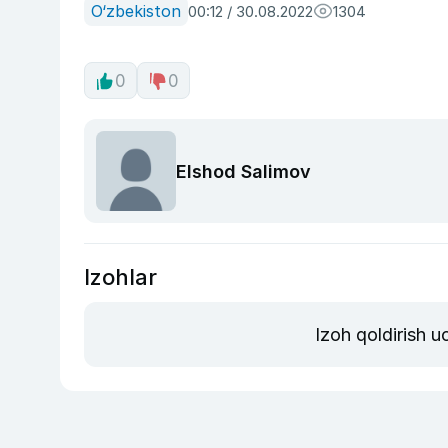
O‘zbekiston
00:12 / 30.08.2022
1304
0
0
Elshod Salimov
Izohlar
Izoh qoldirish 