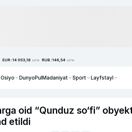
EUR :
RUB :
14 053,18
146,54
so'm
so'm
 Osiyo
Dunyo
Pul
Madaniyat
Sport
Layfstayl
rga oid “Qunduz so‘fi” obyekt
d etildi