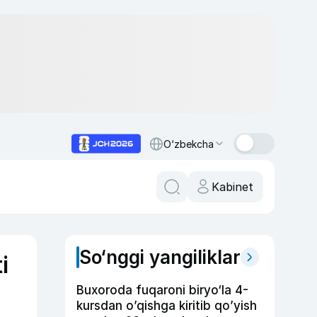
O‘zbekcha
Kabinet
So‘nggi yangiliklar
i
Buxoroda fuqaroni biryo‘la 4-
kursdan o’qishga kiritib qo’yish