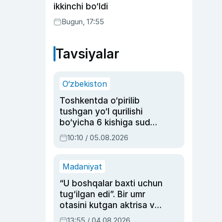
ikkinchi bo‘ldi
Bugun, 17:55
Tavsiyalar
O‘zbekiston
Toshkentda o‘pirilib
tushgan yo‘l qurilishi
bo‘yicha 6 kishiga sud
hukmi o‘qildi
10:10 / 05.08.2026
Madaniyat
“U boshqalar baxti uchun
tug‘ilgan edi”. Bir umr
otasini kutgan aktrisa va
dublyaj ustasi Rimma
13:55 / 04.08.2026