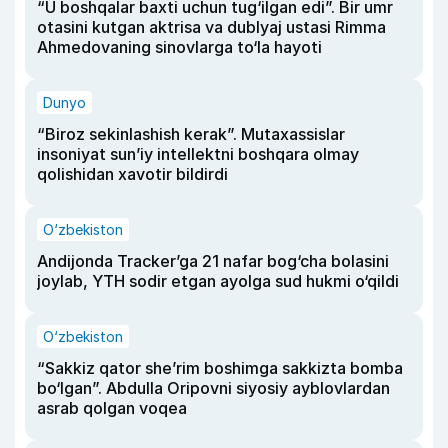
“U boshqalar baxti uchun tug‘ilgan edi”. Bir umr
otasini kutgan aktrisa va dublyaj ustasi Rimma
Ahmedovaning sinovlarga to‘la hayoti
Dunyo
“Biroz sekinlashish kerak”. Mutaxassislar
insoniyat sun’iy intellektni boshqara olmay
qolishidan xavotir bildirdi
O‘zbekiston
Andijonda Tracker’ga 21 nafar bog‘cha bolasini
joylab, YTH sodir etgan ayolga sud hukmi o‘qildi
O‘zbekiston
“Sakkiz qator she’rim boshimga sakkizta bomba
bo‘lgan”. Abdulla Oripovni siyosiy ayblovlardan
asrab qolgan voqea