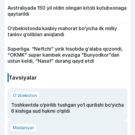
Avstraliyada 150 yil oldin olingan kitob kutubxonaga
qaytarildi
O‘zbekistonda kasbiy mahorat bo‘yicha ilk milliy
tanlov g‘oliblari aniqlandi
Superliga. “Neftchi” yirik hisobda g‘alaba qozondi,
“OKMK” super kambek evaziga “Bunyodkor”dan
ustun keldi, “Nasaf” durang qayd etdi
Tavsiyalar
O‘zbekiston
Toshkentda o‘pirilib tushgan yo‘l qurilishi bo‘yicha
6 kishiga sud hukmi o‘qildi
Madaniyat