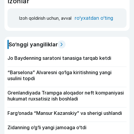
Izohlar
ro‘yxatdan o‘ting
Izoh qoldirish uchun, avval
So‘nggi yangiliklar
Jo Baydenning saratoni tanasiga tarqab ketdi
“Barselona” Alvaresni qo‘lga kiritishning yangi
usulini topdi
Grenlandiyada Trampga aloqador neft kompaniyasi
hukumat ruxsatisiz ish boshladi
Farg‘onada “Mansur Kazanskiy” va sherigi ushlandi
Zidanning o‘g‘li yangi jamoaga o‘tdi