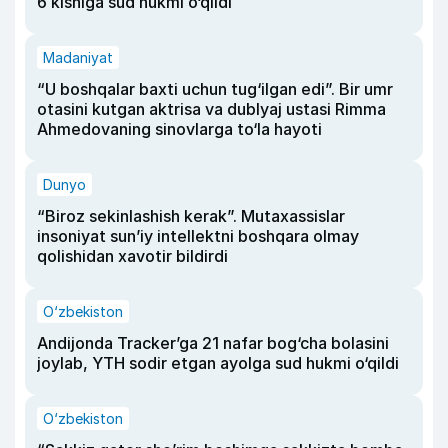
6 kishiga sud hukmi o‘qildi
Madaniyat
“U boshqalar baxti uchun tug‘ilgan edi”. Bir umr
otasini kutgan aktrisa va dublyaj ustasi Rimma
Ahmedovaning sinovlarga to‘la hayoti
Dunyo
“Biroz sekinlashish kerak”. Mutaxassislar
insoniyat sun’iy intellektni boshqara olmay
qolishidan xavotir bildirdi
O‘zbekiston
Andijonda Tracker’ga 21 nafar bog‘cha bolasini
joylab, YTH sodir etgan ayolga sud hukmi o‘qildi
O‘zbekiston