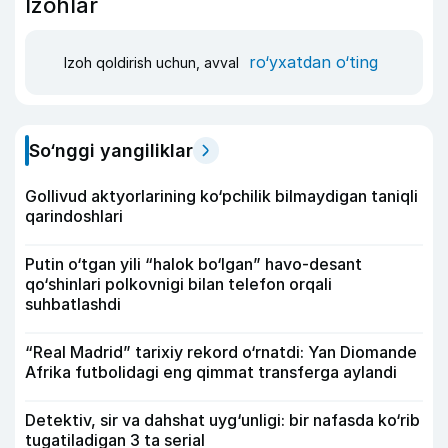
Izohlar
ro‘yxatdan o‘ting
Izoh qoldirish uchun, avval
So‘nggi yangiliklar
Gollivud aktyorlarining ko‘pchilik bilmaydigan taniqli
qarindoshlari
Putin o‘tgan yili “halok bo‘lgan” havo-desant
qo‘shinlari polkovnigi bilan telefon orqali
suhbatlashdi
“Real Madrid” tarixiy rekord o‘rnatdi: Yan Diomande
Afrika futbolidagi eng qimmat transferga aylandi
Detektiv, sir va dahshat uyg‘unligi: bir nafasda ko‘rib
tugatiladigan 3 ta serial