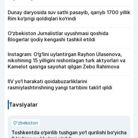
Dunay daryosida suv sathi pasayib, qariyb 1700 yillik
Rim ko‘prigi qoldiqlari ko‘rindi
O‘zbekiston Jurnalistlar uyushmasi qoshida
Blogerlar ijodiy kengashi tashkil etildi
Instagram: O‘g‘lini uylantirgan Rayhon Ulasenova,
nikohining 15 yilligini nishonlagan turk aktyorlari va
Kamelot qasriga sayohat qilgan Zebo Rahimova
IIV yo‘l harakati qoidabuzarliklarini
rasmiylashtirishning yangi tartibini taklif qildi
Tavsiyalar
O‘zbekiston
Toshkentda o‘pirilib tushgan yo‘l qurilishi bo‘yicha