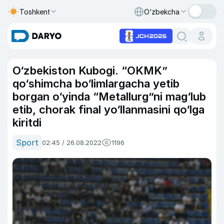
Toshkent
O‘zbekcha
O‘zbekiston Kubogi. “OKMK”
qo‘shimcha bo‘limlargacha yetib
borgan o‘yinda “Metallurg”ni mag‘lub
etib, chorak final yo‘llanmasini qo‘lga
kiritdi
Sport
02:45 / 26.08.2022
1196