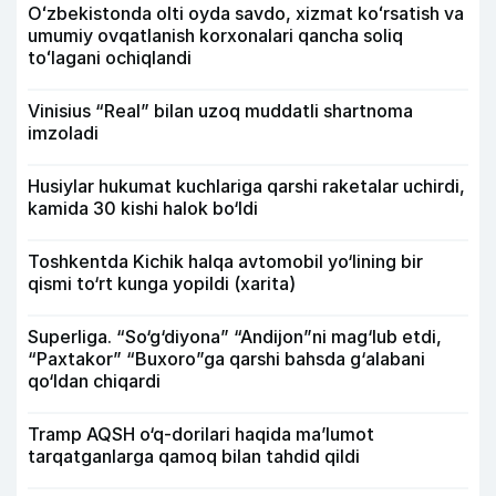
Oʻzbekistonda olti oyda savdo, xizmat koʻrsatish va
umumiy ovqatlanish korxonalari qancha soliq
toʻlagani ochiqlandi
Vinisius “Real” bilan uzoq muddatli shartnoma
imzoladi
Husiylar hukumat kuchlariga qarshi raketalar uchirdi,
kamida 30 kishi halok bo‘ldi
Toshkentda Kichik halqa avtomobil yo‘lining bir
qismi to‘rt kunga yopildi (xarita)
Superliga. “So‘g‘diyona” “Andijon”ni mag‘lub etdi,
“Paxtakor” “Buxoro”ga qarshi bahsda g‘alabani
qo‘ldan chiqardi
Tramp AQSH o‘q-dorilari haqida ma’lumot
tarqatganlarga qamoq bilan tahdid qildi