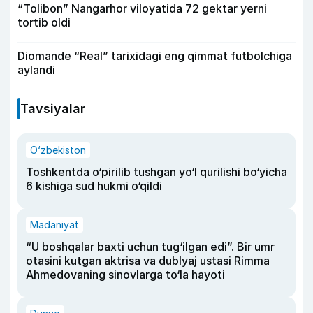
“Tolibon” Nangarhor viloyatida 72 gektar yerni
tortib oldi
Diomande “Real” tarixidagi eng qimmat futbolchiga
aylandi
Tavsiyalar
O‘zbekiston
Toshkentda o‘pirilib tushgan yo‘l qurilishi bo‘yicha
6 kishiga sud hukmi o‘qildi
Madaniyat
“U boshqalar baxti uchun tug‘ilgan edi”. Bir umr
otasini kutgan aktrisa va dublyaj ustasi Rimma
Ahmedovaning sinovlarga to‘la hayoti