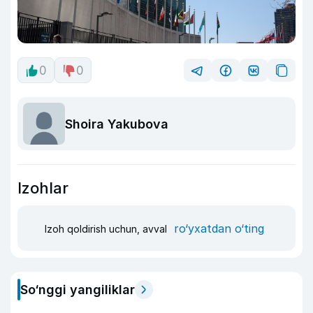
0
0
Shoira Yakubova
Izohlar
ro‘yxatdan o‘ting
Izoh qoldirish uchun, avval
So‘nggi yangiliklar