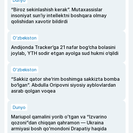
Dunyo
“Biroz sekinlashish kerak”. Mutaxassislar
insoniyat sun’iy intellektni boshqara olmay
qolishidan xavotir bildirdi
O‘zbekiston
Andijonda Tracker’ga 21 nafar bog‘cha bolasini
joylab, YTH sodir etgan ayolga sud hukmi o‘qildi
O‘zbekiston
“Sakkiz qator she’rim boshimga sakkizta bomba
bo‘lgan”. Abdulla Oripovni siyosiy ayblovlardan
asrab qolgan voqea
Dunyo
Mariupol qamalini yorib oʻtgan va “Izvarino
qozoni”dan chiqqan qahramon — Ukraina
armiyasi bosh qoʻmondoni Drapatiy haqida