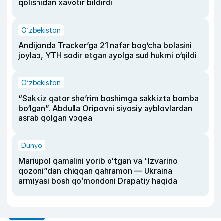
qolishidan xavotir bildirdi
O‘zbekiston
Andijonda Tracker’ga 21 nafar bog‘cha bolasini
joylab, YTH sodir etgan ayolga sud hukmi o‘qildi
O‘zbekiston
“Sakkiz qator she’rim boshimga sakkizta bomba
bo‘lgan”. Abdulla Oripovni siyosiy ayblovlardan
asrab qolgan voqea
Dunyo
Mariupol qamalini yorib oʻtgan va “Izvarino
qozoni”dan chiqqan qahramon — Ukraina
armiyasi bosh qoʻmondoni Drapatiy haqida