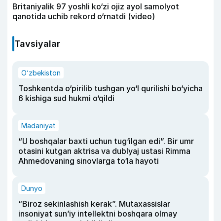
Britaniyalik 97 yoshli ko‘zi ojiz ayol samolyot
qanotida uchib rekord o‘rnatdi (video)
Tavsiyalar
O‘zbekiston
Toshkentda o‘pirilib tushgan yo‘l qurilishi bo‘yicha
6 kishiga sud hukmi o‘qildi
Madaniyat
“U boshqalar baxti uchun tug‘ilgan edi”. Bir umr
otasini kutgan aktrisa va dublyaj ustasi Rimma
Ahmedovaning sinovlarga to‘la hayoti
Dunyo
“Biroz sekinlashish kerak”. Mutaxassislar
insoniyat sun’iy intellektni boshqara olmay