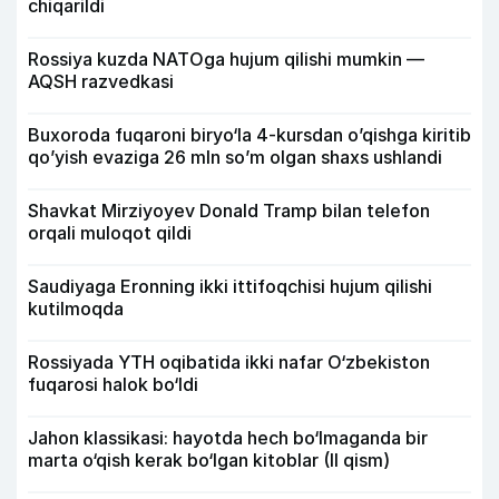
chiqarildi
Rossiya kuzda NATOga hujum qilishi mumkin —
AQSH razvedkasi
Buxoroda fuqaroni biryo‘la 4-kursdan o’qishga kiritib
qo’yish evaziga 26 mln so’m olgan shaxs ushlandi
Shavkat Mirziyoyev Donald Tramp bilan telefon
orqali muloqot qildi
Saudiyaga Eronning ikki ittifoqchisi hujum qilishi
kutilmoqda
Rossiyada YTH oqibatida ikki nafar O‘zbekiston
fuqarosi halok bo‘ldi
Jahon klassikasi: hayotda hech bo‘lmaganda bir
marta o‘qish kerak bo‘lgan kitoblar (II qism)