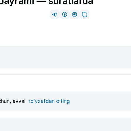
 bayrami — suratlarda
uchun, avval
ro‘yxatdan o‘ting