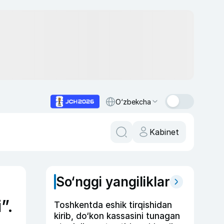
O‘zbekcha
Kabinet
So‘nggi yangiliklar
”.
Toshkentda eshik tirqishidan
kirib, do‘kon kassasini tunagan