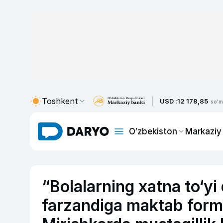
Toshkent
USD :
12 178,85
so'm
O‘zbekiston
Markaziy
“Bolalarning xatna to‘yi 
farzandiga maktab forma 