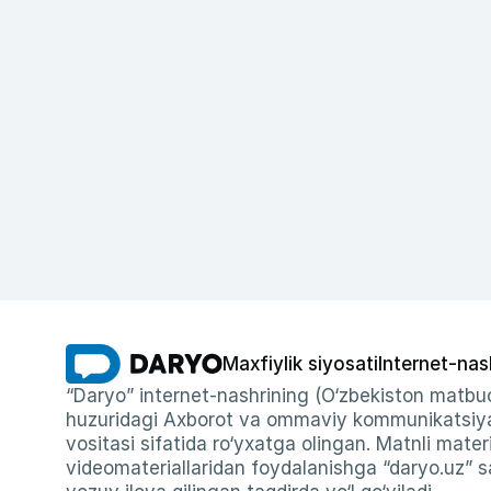
Maxfiylik siyosati
Internet-nas
“Daryo” internet-nashrining (O‘zbekiston matbuo
huzuridagi Axborot va ommaviy kommunikatsiyal
vositasi sifatida ro‘yxatga olingan. Matnli materi
videomateriallaridan foydalanishga “daryo.uz” sa