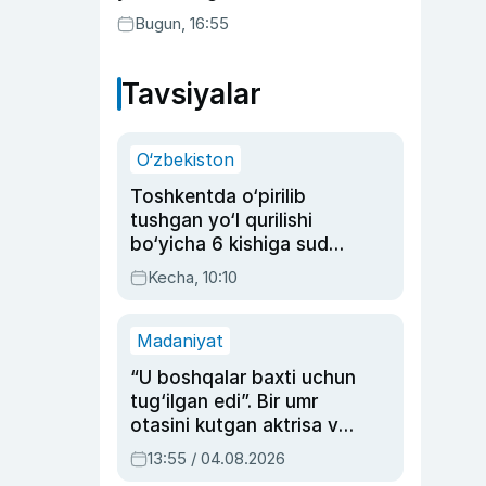
buning sababini tushuntirdi
Bugun, 16:55
Tavsiyalar
O‘zbekiston
Toshkentda o‘pirilib
tushgan yo‘l qurilishi
bo‘yicha 6 kishiga sud
hukmi o‘qildi
Kecha, 10:10
Madaniyat
“U boshqalar baxti uchun
tug‘ilgan edi”. Bir umr
otasini kutgan aktrisa va
dublyaj ustasi Rimma
13:55 / 04.08.2026
Ahmedovaning