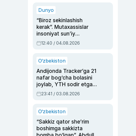
sinovlarga to‘la hayoti
Dunyo
“Biroz sekinlashish
kerak”. Mutaxassislar
insoniyat sun’iy
intellektni boshqara
12:40 / 04.08.2026
olmay qolishidan xavotir
bildirdi
O‘zbekiston
Andijonda Tracker’ga 21
nafar bog‘cha bolasini
joylab, YTH sodir etgan
ayolga sud hukmi o‘qildi
23:41 / 03.08.2026
O‘zbekiston
“Sakkiz qator she’rim
boshimga sakkizta
bomba bo‘lgan”. Abdulla