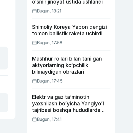
o‘smir jinoyat ustida ushlandi
Bugun, 18:21
Shimoliy Koreya Yapon dengizi
tomon ballistik raketa uchirdi
Bugun, 17:58
Mashhur rollari bilan tanilgan
aktyorlarning ko‘pchilik
bilmaydigan obrazlari
Bugun, 17:45
Elektr va gaz taʼminotini
yaxshilash boʻyicha Yangiyoʻl
tajribasi boshqa hududlarda
ham joriy etiladi
Bugun, 17:41