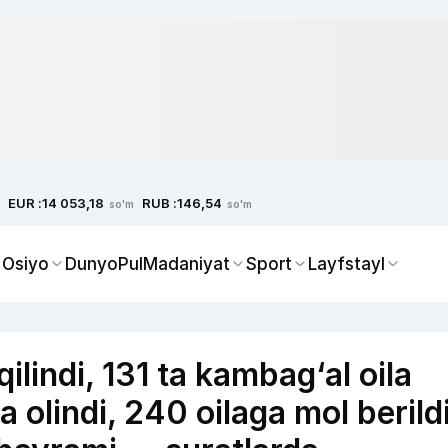
EUR :
RUB :
14 053,18
146,54
so'm
so'm
 Osiyo
Dunyo
Pul
Madaniyat
Sport
Layfstayl
qilindi, 131 ta kambag‘al oila
olindi, 240 oilaga mol berildi