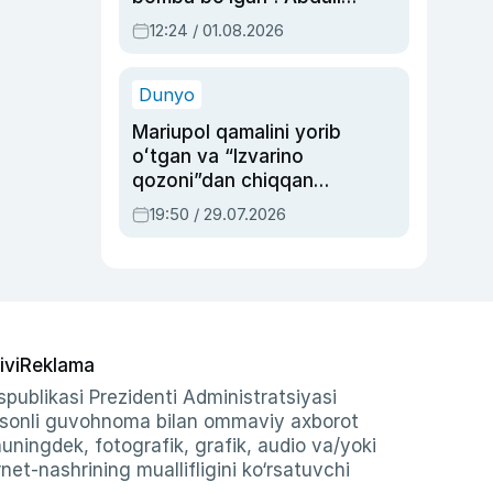
Oripovni siyosiy
12:24 / 01.08.2026
ayblovlardan asrab
qolgan voqea
Dunyo
Mariupol qamalini yorib
oʻtgan va “Izvarino
qozoni”dan chiqqan
qahramon — Ukraina
19:50 / 29.07.2026
armiyasi bosh
qoʻmondoni Drapatiy
haqida
ivi
Reklama
publikasi Prezidenti Administratsiyasi
-sonli guvohnoma bilan ommaviy axborot
shuningdek, fotografik, grafik, audio va/yoki
et-nashrining muallifligini ko‘rsatuvchi