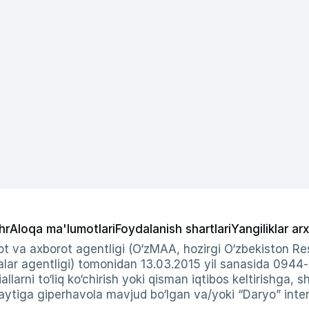
hr
Aloqa ma'lumotlari
Foydalanish shartlari
Yangiliklar arx
t va axborot agentligi (O‘zMAA, hozirgi O‘zbekiston Res
ar agentligi) tomonidan 13.03.2015 yil sanasida 0944
allarni to‘liq ko‘chirish yoki qisman iqtibos keltirishga, 
ytiga giperhavola mavjud bo‘lgan va/yoki “Daryo” intern