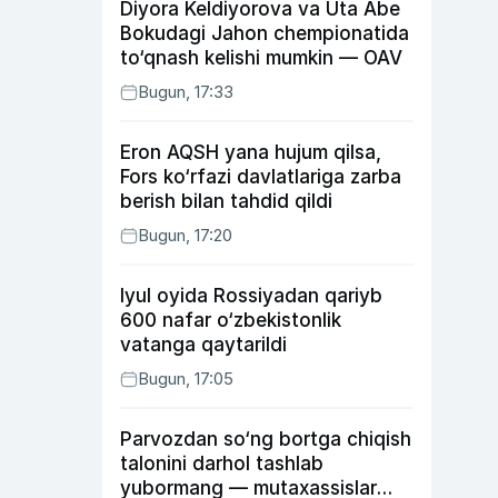
Diyora Keldiyorova va Uta Abe
Bokudagi Jahon chempionatida
to‘qnash kelishi mumkin — OAV
Bugun, 17:33
Eron AQSH yana hujum qilsa,
Fors ko‘rfazi davlatlariga zarba
berish bilan tahdid qildi
Bugun, 17:20
Iyul oyida Rossiyadan qariyb
600 nafar o‘zbekistonlik
vatanga qaytarildi
Bugun, 17:05
Parvozdan so‘ng bortga chiqish
talonini darhol tashlab
yubormang — mutaxassislar