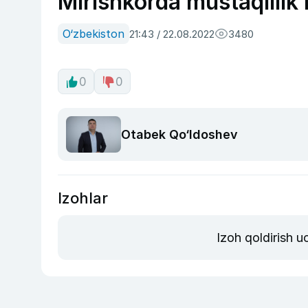
Mirishkorda mustaqillik
O‘zbekiston
21:43 / 22.08.2022
3480
0
0
Otabek Qo‘ldoshev
Izohlar
Izoh qoldirish 