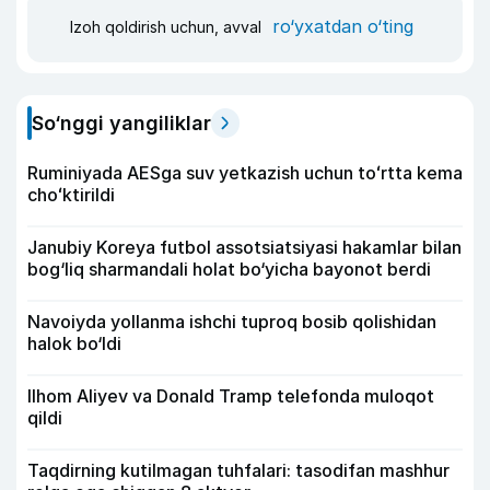
ro‘yxatdan o‘ting
Izoh qoldirish uchun, avval
So‘nggi yangiliklar
Ruminiyada AESga suv yetkazish uchun toʻrtta kema
choʻktirildi
Janubiy Koreya futbol assotsiatsiyasi hakamlar bilan
bog‘liq sharmandali holat bo‘yicha bayonot berdi
Navoiyda yollanma ishchi tuproq bosib qolishidan
halok bo‘ldi
Ilhom Aliyev va Donald Tramp telefonda muloqot
qildi
Taqdirning kutilmagan tuhfalari: tasodifan mashhur