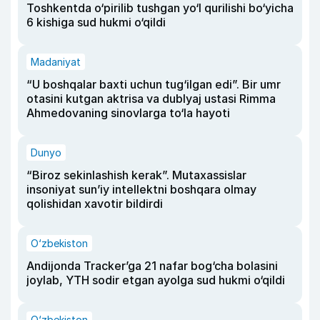
Toshkentda o‘pirilib tushgan yo‘l qurilishi bo‘yicha
6 kishiga sud hukmi o‘qildi
Madaniyat
“U boshqalar baxti uchun tug‘ilgan edi”. Bir umr
otasini kutgan aktrisa va dublyaj ustasi Rimma
Ahmedovaning sinovlarga to‘la hayoti
Dunyo
“Biroz sekinlashish kerak”. Mutaxassislar
insoniyat sun’iy intellektni boshqara olmay
qolishidan xavotir bildirdi
O‘zbekiston
Andijonda Tracker’ga 21 nafar bog‘cha bolasini
joylab, YTH sodir etgan ayolga sud hukmi o‘qildi
O‘zbekiston