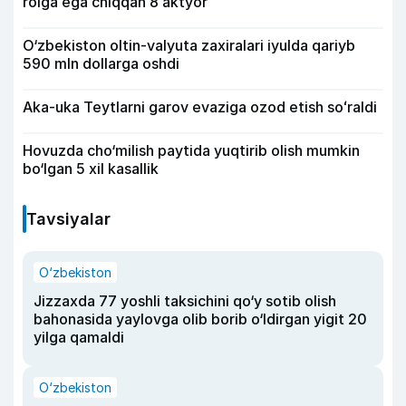
rolga ega chiqqan 8 aktyor
O‘zbekiston oltin-valyuta zaxiralari iyulda qariyb
590 mln dollarga oshdi
Aka-uka Teytlarni garov evaziga ozod etish soʻraldi
Hovuzda cho‘milish paytida yuqtirib olish mumkin
bo‘lgan 5 xil kasallik
Tavsiyalar
O‘zbekiston
Jizzaxda 77 yoshli taksichini qo‘y sotib olish
bahonasida yaylovga olib borib o‘ldirgan yigit 20
yilga qamaldi
O‘zbekiston