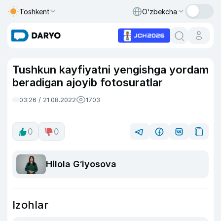
Toshkent
O‘zbekcha
Tushkun kayfiyatni yengishga yordam
beradigan ajoyib fotosuratlar
03:26 / 21.08.2022
1703
0
0
Hilola G‘iyosova
Izohlar