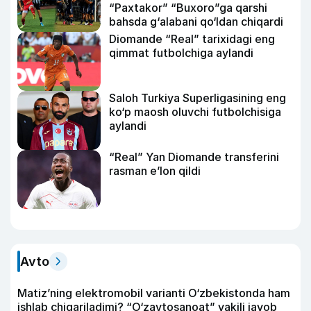
“Paxtakor” “Buxoro”ga qarshi
bahsda g‘alabani qo‘ldan chiqardi
Diomande “Real” tarixidagi eng
qimmat futbolchiga aylandi
Saloh Turkiya Superligasining eng
ko‘p maosh oluvchi futbolchisiga
aylandi
“Real” Yan Diomande transferini
rasman e’lon qildi
Avto
Matiz’ning elektromobil varianti O‘zbekistonda ham
ishlab chiqariladimi? “O‘zavtosanoat” vakili javob