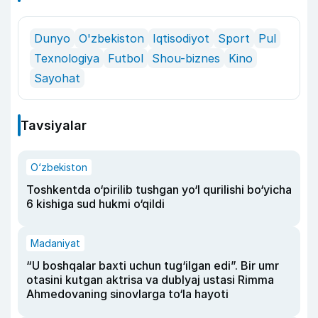
Dunyo
O'zbekiston
Iqtisodiyot
Sport
Pul
Texnologiya
Futbol
Shou-biznes
Kino
Sayohat
Tavsiyalar
O‘zbekiston
Toshkentda o‘pirilib tushgan yo‘l qurilishi bo‘yicha
6 kishiga sud hukmi o‘qildi
Madaniyat
“U boshqalar baxti uchun tug‘ilgan edi”. Bir umr
otasini kutgan aktrisa va dublyaj ustasi Rimma
Ahmedovaning sinovlarga to‘la hayoti