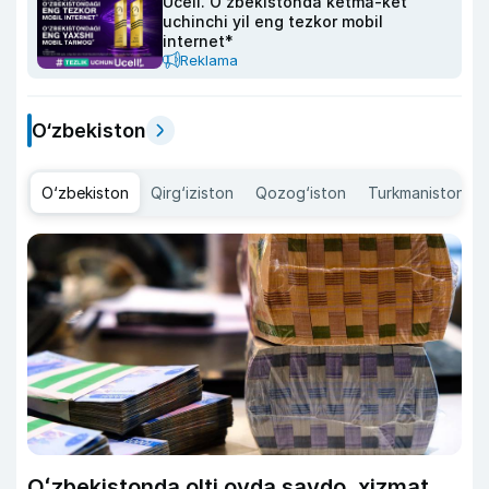
Ucell. O‘zbekistonda ketma-ket
uchinchi yil eng tezkor mobil
internet*
Reklama
O‘zbekiston
O‘zbekiston
Qirg‘iziston
Qozog‘iston
Turkmaniston
Oʻzbekistonda olti oyda savdo, xizmat