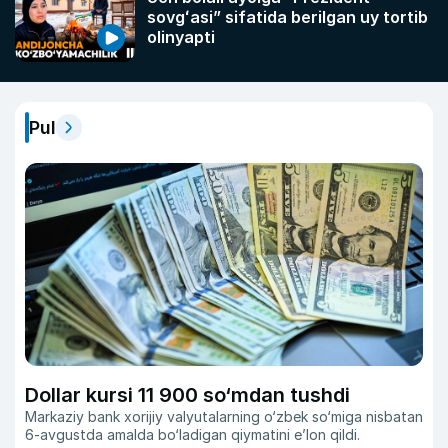
sovgʻasi” sifatida berilgan uy tortib
olinyapti
Pul
Dollar kursi 11 900 so‘mdan tushdi
Markaziy bank xorijiy valyutalarning o‘zbek so‘miga nisbatan
6-avgustda amalda bo‘ladigan qiymatini eʼlon qildi.