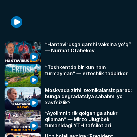
“Hantavirusga qarshi vaksina yoʻq”
— Nurmat Otabekov
“Toshkentda bir kun ham
turmayman” — ertoshlik tadbirkor
Moskvada zirhli texnikalarsiz parad:
bunga degradatsiya sababmi yo
xavfsizlik?
“Ayolimni tirik qolganiga shukr
qilaman” — Mirzo Ulugʻbek
tumanidagi YTH tafsilotlari
Uch bolali ayolga “Prezident