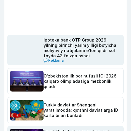
Ipoteka bank OTP Group 2026-
yilning birinchi yarim yilligi bo‘yicha
moliyaviy natijalarni e’lon qildi: sof
foyda 43 foizga oshdi
Reklama
O'zbekiston ilk bor nufuzli IOI 2026
xalqaro olimpiadasiga mezbonlik
qiladi
Turkiy davlatlar Shengeni
yaratilmoqda: qo‘shni davlatlarga ID
karta bilan boriladi