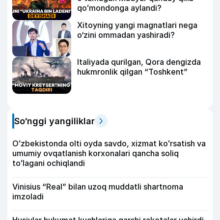
qoʻmondonga aylandi?
Xitoyning yangi magnatlari nega
o‘zini ommadan yashiradi?
Italiyada qurilgan, Qora dengizda
hukmronlik qilgan “Toshkent”
So‘nggi yangiliklar
Oʻzbekistonda olti oyda savdo, xizmat koʻrsatish va
umumiy ovqatlanish korxonalari qancha soliq
toʻlagani ochiqlandi
Vinisius “Real” bilan uzoq muddatli shartnoma
imzoladi