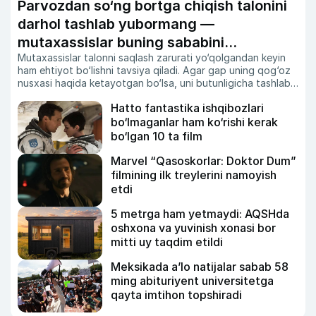
Parvozdan so‘ng bortga chiqish talonini
darhol tashlab yubormang —
mutaxassislar buning sababini
Mutaxassislar talonni saqlash zarurati yo‘qolgandan keyin
tushuntirdi
ham ehtiyot bo‘lishni tavsiya qiladi. Agar gap uning qog‘oz
nusxasi haqida ketayotgan bo‘lsa, uni butunligicha tashlab
yubormagan ma’qul.
Hatto fantastika ishqibozlari
bo‘lmaganlar ham ko‘rishi kerak
bo‘lgan 10 ta film
Marvel “Qasoskorlar: Doktor Dum”
filmining ilk treylerini namoyish
etdi
5 metrga ham yetmaydi: AQSHda
oshxona va yuvinish xonasi bor
mitti uy taqdim etildi
Meksikada a’lo natijalar sabab 58
ming abituriyent universitetga
qayta imtihon topshiradi