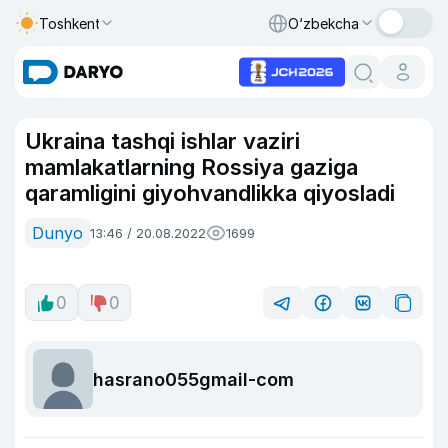
Toshkent
O‘zbekcha
Ukraina tashqi ishlar vaziri
mamlakatlarning Rossiya gaziga
qaramligini giyohvandlikka qiyosladi
Dunyo
13:46 / 20.08.2022
1699
0
0
hasrano055gmail-com