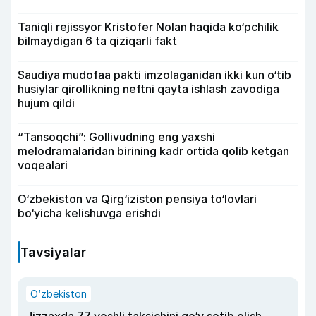
Taniqli rejissyor Kristofer Nolan haqida ko‘pchilik
bilmaydigan 6 ta qiziqarli fakt
Saudiya mudofaa pakti imzolaganidan ikki kun o‘tib
husiylar qirollikning neftni qayta ishlash zavodiga
hujum qildi
“Tansoqchi”: Gollivudning eng yaxshi
melodramalaridan birining kadr ortida qolib ketgan
voqealari
O‘zbekiston va Qirg‘iziston pensiya to‘lovlari
bo‘yicha kelishuvga erishdi
Tavsiyalar
O‘zbekiston