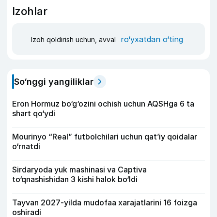
Izohlar
ro‘yxatdan o‘ting
Izoh qoldirish uchun, avval
So‘nggi yangiliklar
Eron Hormuz bo‘g‘ozini ochish uchun AQSHga 6 ta
shart qo‘ydi
Mourinyo “Real” futbolchilari uchun qat’iy qoidalar
o‘rnatdi
Sirdaryoda yuk mashinasi va Captiva
to‘qnashishidan 3 kishi halok bo‘ldi
Tayvan 2027-yilda mudofaa xarajatlarini 16 foizga
oshiradi