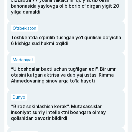
Jizzaxda 77 yoshli taksichini qo‘y sotib olish
bahonasida yaylovga olib borib o‘ldirgan yigit 20
yilga qamaldi
O‘zbekiston
Toshkentda o‘pirilib tushgan yo‘l qurilishi bo‘yicha
6 kishiga sud hukmi o‘qildi
Madaniyat
“U boshqalar baxti uchun tug‘ilgan edi”. Bir umr
otasini kutgan aktrisa va dublyaj ustasi Rimma
Ahmedovaning sinovlarga to‘la hayoti
Dunyo
“Biroz sekinlashish kerak”. Mutaxassislar
insoniyat sun’iy intellektni boshqara olmay
qolishidan xavotir bildirdi