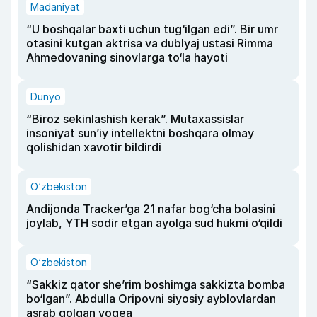
Madaniyat
“U boshqalar baxti uchun tug‘ilgan edi”. Bir umr
otasini kutgan aktrisa va dublyaj ustasi Rimma
Ahmedovaning sinovlarga to‘la hayoti
Dunyo
“Biroz sekinlashish kerak”. Mutaxassislar
insoniyat sun’iy intellektni boshqara olmay
qolishidan xavotir bildirdi
O‘zbekiston
Andijonda Tracker’ga 21 nafar bog‘cha bolasini
joylab, YTH sodir etgan ayolga sud hukmi o‘qildi
O‘zbekiston
“Sakkiz qator she’rim boshimga sakkizta bomba
bo‘lgan”. Abdulla Oripovni siyosiy ayblovlardan
asrab qolgan voqea