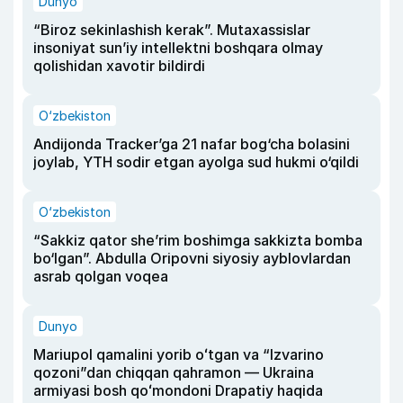
Dunyo
“Biroz sekinlashish kerak”. Mutaxassislar
insoniyat sun’iy intellektni boshqara olmay
qolishidan xavotir bildirdi
O‘zbekiston
Andijonda Tracker’ga 21 nafar bog‘cha bolasini
joylab, YTH sodir etgan ayolga sud hukmi o‘qildi
O‘zbekiston
“Sakkiz qator she’rim boshimga sakkizta bomba
bo‘lgan”. Abdulla Oripovni siyosiy ayblovlardan
asrab qolgan voqea
Dunyo
Mariupol qamalini yorib oʻtgan va “Izvarino
qozoni”dan chiqqan qahramon — Ukraina
armiyasi bosh qoʻmondoni Drapatiy haqida