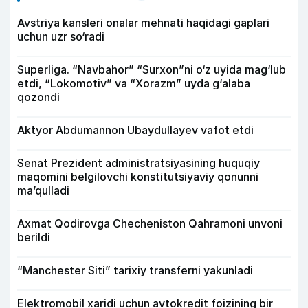
Avstriya kansleri onalar mehnati haqidagi gaplari
uchun uzr so‘radi
Superliga. “Navbahor” “Surxon”ni o‘z uyida mag‘lub
etdi, “Lokomotiv” va “Xorazm” uyda g‘alaba
qozondi
Aktyor Abdu­mannon Ubaydullayev vafot etdi
Senat Prezident administratsiyasining huquqiy
maqomini belgilovchi konstitutsiyaviy qonunni
ma’qulladi
Axmat Qodirovga Checheniston Qahramoni unvoni
berildi
“Manchester Siti” tarixiy transferni yakunladi
Elektromobil xaridi uchun avtokredit foizining bir