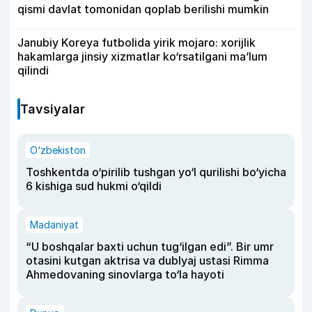
qismi davlat tomonidan qoplab berilishi mumkin
Janubiy Koreya futbolida yirik mojaro: xorijlik
hakamlarga jinsiy xizmatlar ko‘rsatilgani ma’lum
qilindi
Tavsiyalar
O‘zbekiston
Toshkentda o‘pirilib tushgan yo‘l qurilishi bo‘yicha
6 kishiga sud hukmi o‘qildi
Madaniyat
“U boshqalar baxti uchun tug‘ilgan edi”. Bir umr
otasini kutgan aktrisa va dublyaj ustasi Rimma
Ahmedovaning sinovlarga to‘la hayoti