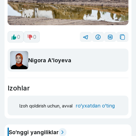
0
0
Nigora A'loyeva
Izohlar
ro‘yxatdan o‘ting
Izoh qoldirish uchun, avval
So‘nggi yangiliklar