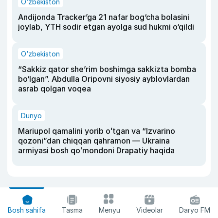
O‘zbekiston
Andijonda Tracker’ga 21 nafar bog‘cha bolasini
joylab, YTH sodir etgan ayolga sud hukmi o‘qildi
O‘zbekiston
“Sakkiz qator she’rim boshimga sakkizta bomba
bo‘lgan”. Abdulla Oripovni siyosiy ayblovlardan
asrab qolgan voqea
Dunyo
Mariupol qamalini yorib oʻtgan va “Izvarino
qozoni”dan chiqqan qahramon — Ukraina
armiyasi bosh qoʻmondoni Drapatiy haqida
Bosh sahifa
Tasma
Menyu
Videolar
Daryo FM