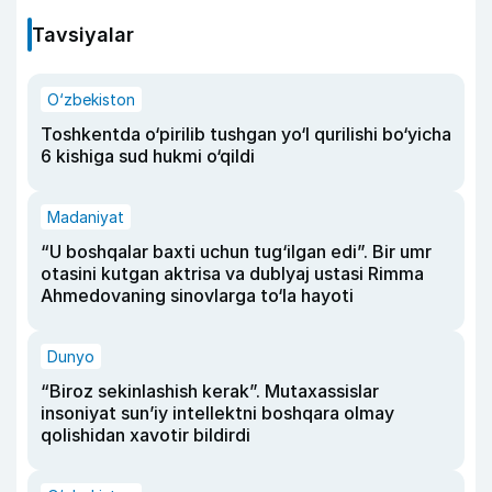
Tavsiyalar
O‘zbekiston
Toshkentda o‘pirilib tushgan yo‘l qurilishi bo‘yicha
6 kishiga sud hukmi o‘qildi
Madaniyat
“U boshqalar baxti uchun tug‘ilgan edi”. Bir umr
otasini kutgan aktrisa va dublyaj ustasi Rimma
Ahmedovaning sinovlarga to‘la hayoti
Dunyo
“Biroz sekinlashish kerak”. Mutaxassislar
insoniyat sun’iy intellektni boshqara olmay
qolishidan xavotir bildirdi