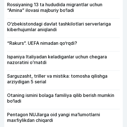
Rossiyaning 13 ta hududida migrantlar uchun
“Amina” ilovasi majburiy bo‘ladi
O‘zbekistondagi davlat tashkilotlari serverlariga
kiberhujumlar aniqlandi
“Rakurs”. UEFA nimadan qo‘rqdi?
Ispaniya Italiyadan keladiganlar uchun chegara
nazoratini oʻrnatdi
Sarguzasht, triller va mistika: tomosha qilishga
arziydigan 5 serial
Otaning ismini bolaga familiya qilib berish mumkin
bo‘ladi
Pentagon NUJlarga oid yangi maʼlumotlarni
maxfiylikdan chiqardi