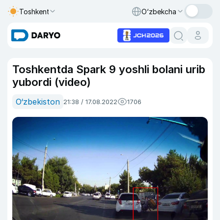
Toshkent
O‘zbekcha
Toshkentda Spark 9 yoshli bolani urib
yubordi (video)
O‘zbekiston
21:38 / 17.08.2022
1706