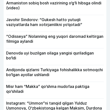
Armaniston sobiq bosh vazirining o‘g‘li hibsga olindi
(video)
Javohir Sindorov: “Gukesh hatto yutuqli
vaziyatlarda ham xotirjamlikni yo‘qotadi”
“Odisseya” Nolanning eng yuqori daromad keltirgan
filmiga aylandi
Denovda uyi buzilgan oilaga yangisi quriladigan
bo‘ldi
Andijonda qizlarni Turkiyaga fohishalikka sotmoqchi
bo‘lgan ayollar ushlandi
Misr ham “Makka” qo‘shma mudofaa paktiga
qo‘shiladi
Instagram: “Ummon”ni tanqid qilgan Yulduz
Usmonova, O‘zbekistonga kelgan Maksim, Durdona