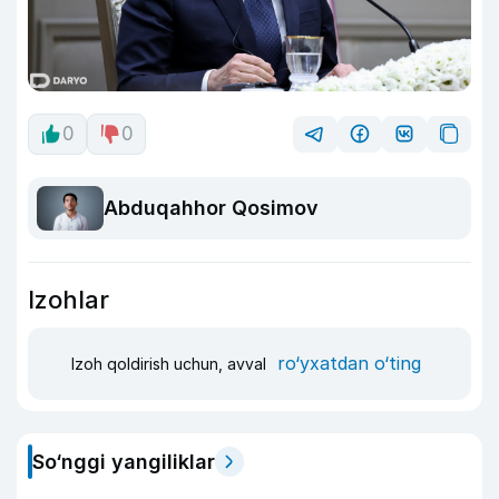
0
0
Abduqahhor Qosimov
Izohlar
ro‘yxatdan o‘ting
Izoh qoldirish uchun, avval
So‘nggi yangiliklar