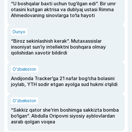
“U boshqalar baxti uchun tug‘ilgan edi”. Bir umr
otasini kutgan aktrisa va dublyaj ustasi Rimma
Ahmedovaning sinovlarga to‘la hayoti
Dunyo
“Biroz sekinlashish kerak”. Mutaxassislar
insoniyat sun’iy intellektni boshqara olmay
qolishidan xavotir bildirdi
O‘zbekiston
Andijonda Tracker’ga 21 nafar bog‘cha bolasini
joylab, YTH sodir etgan ayolga sud hukmi o‘qildi
O‘zbekiston
“Sakkiz qator she’rim boshimga sakkizta bomba
bo‘lgan”. Abdulla Oripovni siyosiy ayblovlardan
asrab qolgan voqea