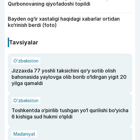
Qurbonovaning qiyofadoshi topildi
Bayden og‘ir xastaligi haqidagi xabarlar ortidan
ko‘rinish berdi (foto)
Tavsiyalar
O‘zbekiston
Jizzaxda 77 yoshli taksichini qo‘y sotib olish
bahonasida yaylovga olib borib o‘ldirgan yigit 20
yilga qamaldi
O‘zbekiston
Toshkentda o‘pirilib tushgan yo‘l qurilishi bo‘yicha
6 kishiga sud hukmi o‘qildi
Madaniyat