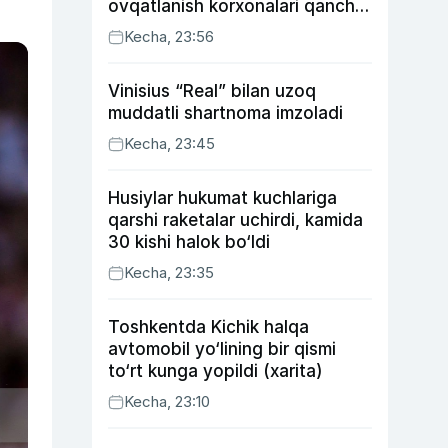
ovqatlanish korxonalari qancha
soliq toʻlagani ochiqlandi
Kecha, 23:56
Vinisius “Real” bilan uzoq
muddatli shartnoma imzoladi
Kecha, 23:45
Husiylar hukumat kuchlariga
qarshi raketalar uchirdi, kamida
30 kishi halok bo‘ldi
Kecha, 23:35
Toshkentda Kichik halqa
avtomobil yo‘lining bir qismi
to‘rt kunga yopildi (xarita)
Kecha, 23:10