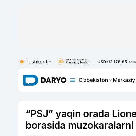
Toshkent
USD :
12 178,85
so'm
O‘zbekiston
Markaziy
“PSJ” yaqin orada Lione
borasida muzokaralarni