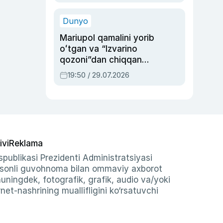
qolgan voqea
Dunyo
Mariupol qamalini yorib
oʻtgan va “Izvarino
qozoni”dan chiqqan
qahramon — Ukraina
19:50 / 29.07.2026
armiyasi bosh
qoʻmondoni Drapatiy
haqida
ivi
Reklama
publikasi Prezidenti Administratsiyasi
-sonli guvohnoma bilan ommaviy axborot
shuningdek, fotografik, grafik, audio va/yoki
et-nashrining muallifligini ko‘rsatuvchi