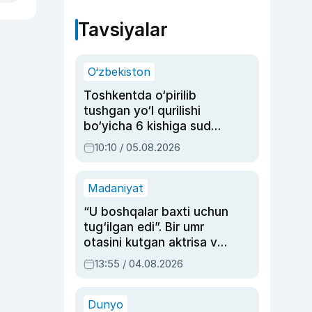
Tavsiyalar
O‘zbekiston
Toshkentda o‘pirilib
tushgan yo‘l qurilishi
bo‘yicha 6 kishiga sud
hukmi o‘qildi
10:10 / 05.08.2026
Madaniyat
“U boshqalar baxti uchun
tug‘ilgan edi”. Bir umr
otasini kutgan aktrisa va
dublyaj ustasi Rimma
13:55 / 04.08.2026
Ahmedovaning
sinovlarga to‘la hayoti
Dunyo