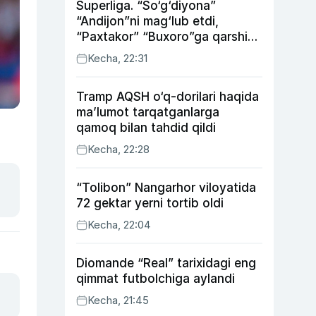
Superliga. “So‘g‘diyona”
“Andijon”ni mag‘lub etdi,
“Paxtakor” “Buxoro”ga qarshi
bahsda g‘alabani qo‘ldan
Kecha, 22:31
chiqardi
Tramp AQSH o‘q-dorilari haqida
ma’lumot tarqatganlarga
qamoq bilan tahdid qildi
Kecha, 22:28
“Tolibon” Nangarhor viloyatida
72 gektar yerni tortib oldi
Kecha, 22:04
Diomande “Real” tarixidagi eng
qimmat futbolchiga aylandi
Kecha, 21:45