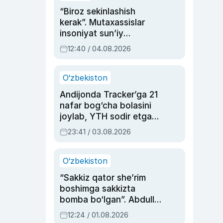
“Biroz sekinlashish
kerak”. Mutaxassislar
insoniyat sun’iy
intellektni boshqara
12:40 / 04.08.2026
olmay qolishidan xavotir
bildirdi
O‘zbekiston
Andijonda Tracker’ga 21
nafar bog‘cha bolasini
joylab, YTH sodir etgan
ayolga sud hukmi o‘qildi
23:41 / 03.08.2026
O‘zbekiston
“Sakkiz qator she’rim
boshimga sakkizta
bomba bo‘lgan”. Abdulla
Oripovni siyosiy
12:24 / 01.08.2026
ayblovlardan asrab