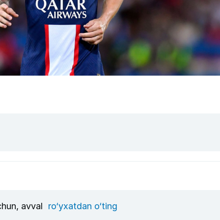
uchun, avval
ro‘yxatdan o‘ting