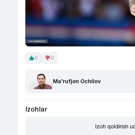
0
0
Ma'rufjon Ochilov
Izohlar
Izoh qoldirish 