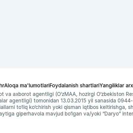
hr
Aloqa ma'lumotlari
Foydalanish shartlari
Yangiliklar arx
t va axborot agentligi (O‘zMAA, hozirgi O‘zbekiston Res
ar agentligi) tomonidan 13.03.2015 yil sanasida 0944
allarni to‘liq ko‘chirish yoki qisman iqtibos keltirishga, 
ytiga giperhavola mavjud bo‘lgan va/yoki “Daryo” intern