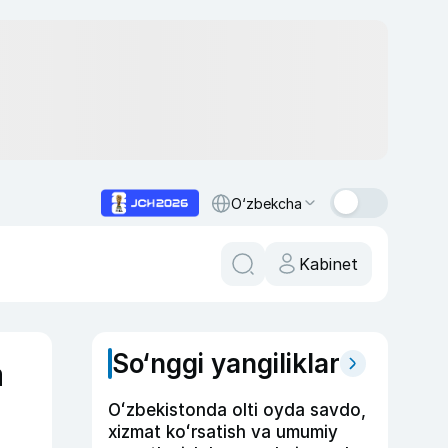
O‘zbekcha
Kabinet
So‘nggi yangiliklar
a
Oʻzbekistonda olti oyda savdo,
xizmat koʻrsatish va umumiy