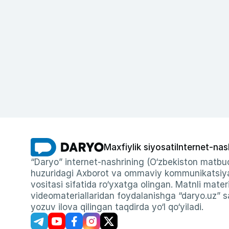
Maxfiylik siyosati
Internet-nas
“Daryo” internet-nashrining (O‘zbekiston matbuo
huzuridagi Axborot va ommaviy kommunikatsiyal
vositasi sifatida ro‘yxatga olingan. Matnli materi
videomateriallaridan foydalanishga “daryo.uz” sa
yozuv ilova qilingan taqdirda yo‘l qo‘yiladi.