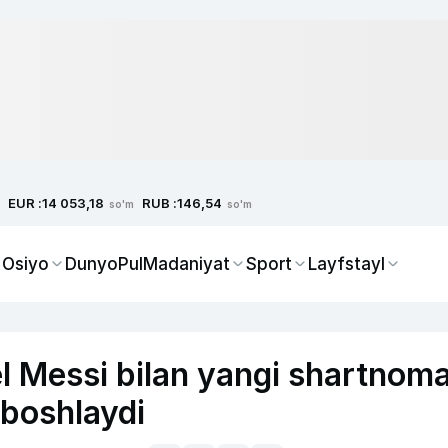
EUR :
RUB :
14 053,18
146,54
so'm
so'm
 Osiyo
Dunyo
Pul
Madaniyat
Sport
Layfstayl
l Messi bilan yangi shartnom
 boshlaydi