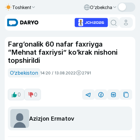
Toshkent
O‘zbekcha
Farg‘onalik 60 nafar faxriyga
“Mehnat faxriysi” ko‘krak nishoni
topshirildi
O‘zbekiston
14:20 / 13.08.2022
2791
0
0
Azizjon Ermatov