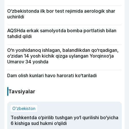
O‘zbekistonda ilk bor test rejimida aerologik shar
uchirildi
AQSHda erkak samolyotda bomba portlatish bilan
tahdid qildi
O‘n yoshidanoq ishlagan, balandlikdan qo‘rqadigan,
o‘zidan 14 yosh kichik qizga uylangan Yorqinxo‘ja
Umarov 34 yoshda
Dam olish kunlari havo harorati ko‘tariladi
Tavsiyalar
O‘zbekiston
Toshkentda o‘pirilib tushgan yo‘l qurilishi bo‘yicha
6 kishiga sud hukmi o‘qildi