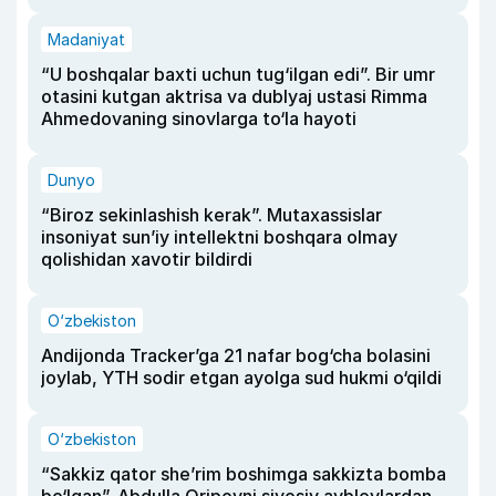
Madaniyat
“U boshqalar baxti uchun tug‘ilgan edi”. Bir umr
otasini kutgan aktrisa va dublyaj ustasi Rimma
Ahmedovaning sinovlarga to‘la hayoti
Dunyo
“Biroz sekinlashish kerak”. Mutaxassislar
insoniyat sun’iy intellektni boshqara olmay
qolishidan xavotir bildirdi
O‘zbekiston
Andijonda Tracker’ga 21 nafar bog‘cha bolasini
joylab, YTH sodir etgan ayolga sud hukmi o‘qildi
O‘zbekiston
“Sakkiz qator she’rim boshimga sakkizta bomba