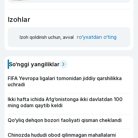
Izohlar
ro‘yxatdan o‘ting
Izoh qoldirish uchun, avval
So‘nggi yangiliklar
FIFA Yevropa ligalari tomonidan jiddiy qarshilikka
uchradi
Ikki hafta ichida Afg‘onistonga ikki davlatdan 100
ming odam qaytib keldi
Qo‘yliq dehqon bozori faoliyati qisman cheklandi
Chinozda hududi obod qilinmagan mahallalarni