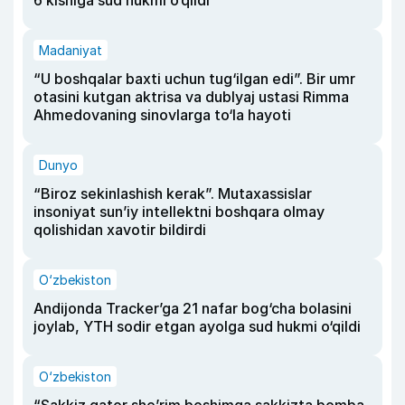
Madaniyat
“U boshqalar baxti uchun tug‘ilgan edi”. Bir umr
otasini kutgan aktrisa va dublyaj ustasi Rimma
Ahmedovaning sinovlarga to‘la hayoti
Dunyo
“Biroz sekinlashish kerak”. Mutaxassislar
insoniyat sun’iy intellektni boshqara olmay
qolishidan xavotir bildirdi
O‘zbekiston
Andijonda Tracker’ga 21 nafar bog‘cha bolasini
joylab, YTH sodir etgan ayolga sud hukmi o‘qildi
O‘zbekiston
“Sakkiz qator she’rim boshimga sakkizta bomba