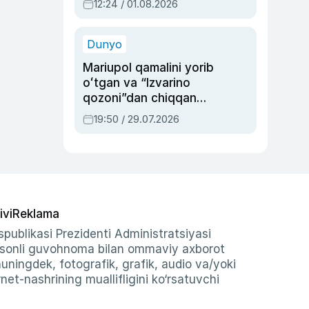
12:24 / 01.08.2026
ayblovlardan asrab
qolgan voqea
Dunyo
Mariupol qamalini yorib
oʻtgan va “Izvarino
qozoni”dan chiqqan
qahramon — Ukraina
19:50 / 29.07.2026
armiyasi bosh
qoʻmondoni Drapatiy
haqida
ivi
Reklama
publikasi Prezidenti Administratsiyasi
-sonli guvohnoma bilan ommaviy axborot
shuningdek, fotografik, grafik, audio va/yoki
et-nashrining muallifligini ko‘rsatuvchi