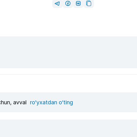
uchun, avval
ro‘yxatdan o‘ting