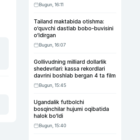
Bugun, 16:11
Tailand maktabida otishma:
o‘quvchi dastlab bobo-buvisini
o‘ldirgan
Bugun, 16:07
Gollivudning milliard dollarlik
shedevrlari: kassa rekordlari
davrini boshlab bergan 4 ta film
Bugun, 15:45
Ugandalik futbolchi
bosqinchilar hujumi oqibatida
halok bo‘ldi
Bugun, 15:40