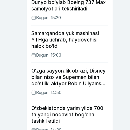
Dunyo bo‘ylab Boeing 737 Max
samolyotlari tekshiriladi
Bugun, 15:20
Samarqandda yuk mashinasi
YTHga uchrab, haydovchisi
halok bo‘ldi
Bugun, 15:03
O‘zga sayyoralik obrazi, Disney
bilan nizo va Supermen bilan
do‘stlik: aktyor Robin Uilyams
haqida ko‘pchilik bilmaydigan
Bugun, 14:50
faktlar
O‘zbekistonda yarim yilda 700
ta yangi nodavlat bog‘cha
tashkil etildi
Bugun, 14:30