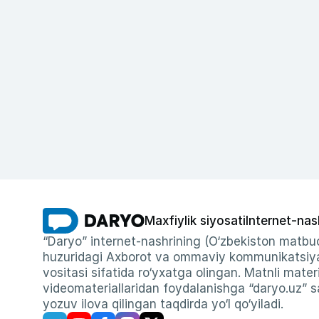
Maxfiylik siyosati
Internet-nas
“Daryo” internet-nashrining (O‘zbekiston matbuo
huzuridagi Axborot va ommaviy kommunikatsiyal
vositasi sifatida ro‘yxatga olingan. Matnli materi
videomateriallaridan foydalanishga “daryo.uz” sa
yozuv ilova qilingan taqdirda yo‘l qo‘yiladi.