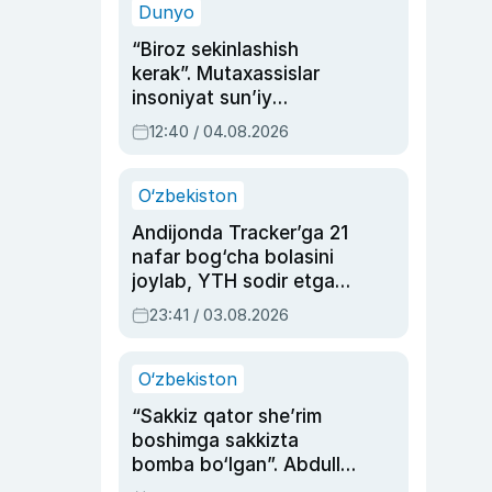
Dunyo
“Biroz sekinlashish
kerak”. Mutaxassislar
insoniyat sun’iy
intellektni boshqara
12:40 / 04.08.2026
olmay qolishidan xavotir
bildirdi
O‘zbekiston
Andijonda Tracker’ga 21
nafar bog‘cha bolasini
joylab, YTH sodir etgan
ayolga sud hukmi o‘qildi
23:41 / 03.08.2026
O‘zbekiston
“Sakkiz qator she’rim
boshimga sakkizta
bomba bo‘lgan”. Abdulla
Oripovni siyosiy