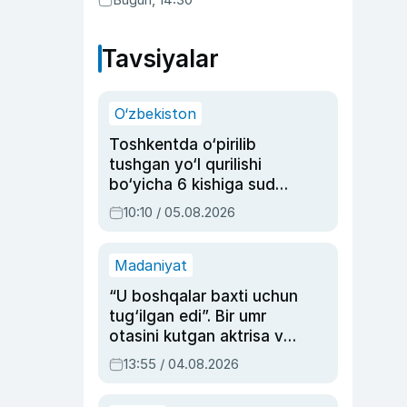
Tavsiyalar
O‘zbekiston
Toshkentda o‘pirilib
tushgan yo‘l qurilishi
bo‘yicha 6 kishiga sud
hukmi o‘qildi
10:10 / 05.08.2026
Madaniyat
“U boshqalar baxti uchun
tug‘ilgan edi”. Bir umr
otasini kutgan aktrisa va
dublyaj ustasi Rimma
13:55 / 04.08.2026
Ahmedovaning
sinovlarga to‘la hayoti