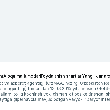
hr
Aloqa ma'lumotlari
Foydalanish shartlari
Yangiliklar arx
t va axborot agentligi (O‘zMAA, hozirgi O‘zbekiston Res
ar agentligi) tomonidan 13.03.2015 yil sanasida 0944
allarni to‘liq ko‘chirish yoki qisman iqtibos keltirishga, 
ytiga giperhavola mavjud bo‘lgan va/yoki “Daryo” intern