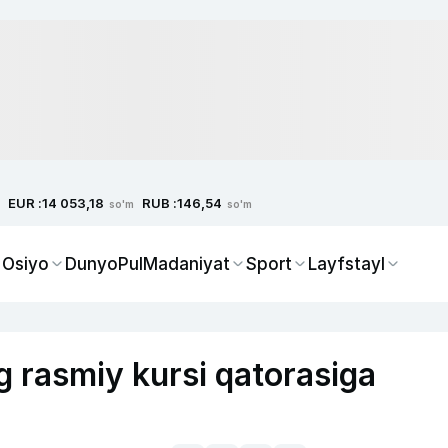
EUR :
RUB :
14 053,18
146,54
so'm
so'm
 Osiyo
Dunyo
Pul
Madaniyat
Sport
Layfstayl
g rasmiy kursi qatorasiga