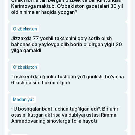
Chak Norris tan bergan o‘zbek va Bill Klintondan
Karimovga maktub. O‘zbekiston gazetalari 30 yil
oldin nimalar haqida yozgan?
O‘zbekiston
Jizzaxda 77 yoshli taksichini qo‘y sotib olish
bahonasida yaylovga olib borib o‘ldirgan yigit 20
yilga qamaldi
O‘zbekiston
Toshkentda o‘pirilib tushgan yo‘l qurilishi bo‘yicha
6 kishiga sud hukmi o‘qildi
Madaniyat
“U boshqalar baxti uchun tug‘ilgan edi”. Bir umr
otasini kutgan aktrisa va dublyaj ustasi Rimma
Ahmedovaning sinovlarga to‘la hayoti