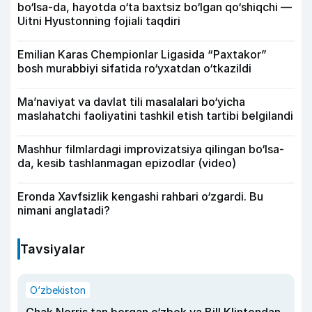
bo‘lsa-da, hayotda o‘ta baxtsiz bo‘lgan qo‘shiqchi —
Uitni Hyustonning fojiali taqdiri
Emilian Karas Chempionlar Ligasida “Paxtakor”
bosh murabbiyi sifatida ro‘yxatdan o‘tkazildi
Ma’naviyat va davlat tili masalalari bo‘yicha
maslahatchi faoliyatini tashkil etish tartibi belgilandi
Mashhur filmlardagi improvizatsiya qilingan bo‘lsa-
da, kesib tashlanmagan epizodlar (video)
Eronda Xavfsizlik kengashi rahbari o‘zgardi. Bu
nimani anglatadi?
Tavsiyalar
O‘zbekiston