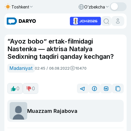
Toshkent
O‘zbekcha
“Ayoz bobo” ertak-filmidagi
Nastenka — aktrisa Natalya
Sedixning taqdiri qanday kechgan?
Madaniyat
02:45 / 06.08.2022
10470
0
0
Muazzam Rajabova