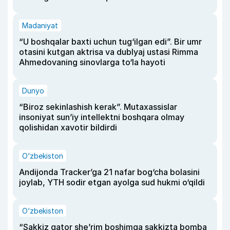
Madaniyat
“U boshqalar baxti uchun tug‘ilgan edi”. Bir umr
otasini kutgan aktrisa va dublyaj ustasi Rimma
Ahmedovaning sinovlarga to‘la hayoti
Dunyo
“Biroz sekinlashish kerak”. Mutaxassislar
insoniyat sun’iy intellektni boshqara olmay
qolishidan xavotir bildirdi
O‘zbekiston
Andijonda Tracker’ga 21 nafar bog‘cha bolasini
joylab, YTH sodir etgan ayolga sud hukmi o‘qildi
O‘zbekiston
“Sakkiz qator she’rim boshimga sakkizta bomba