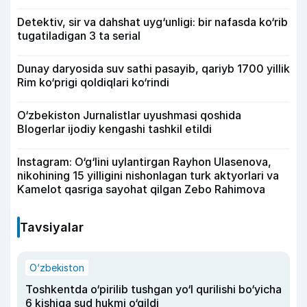
Detektiv, sir va dahshat uyg‘unligi: bir nafasda ko‘rib
tugatiladigan 3 ta serial
Dunay daryosida suv sathi pasayib, qariyb 1700 yillik
Rim ko‘prigi qoldiqlari ko‘rindi
O‘zbekiston Jurnalistlar uyushmasi qoshida
Blogerlar ijodiy kengashi tashkil etildi
Instagram: O‘g‘lini uylantirgan Rayhon Ulasenova,
nikohining 15 yilligini nishonlagan turk aktyorlari va
Kamelot qasriga sayohat qilgan Zebo Rahimova
Tavsiyalar
O‘zbekiston
Toshkentda o‘pirilib tushgan yo‘l qurilishi bo‘yicha
6 kishiga sud hukmi o‘qildi