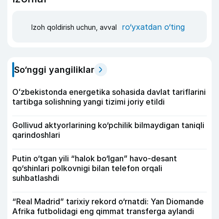
ro‘yxatdan o‘ting
Izoh qoldirish uchun, avval
So‘nggi yangiliklar
Oʻzbekistonda energetika sohasida davlat tariflarini
tartibga solishning yangi tizimi joriy etildi
Gollivud aktyorlarining ko‘pchilik bilmaydigan taniqli
qarindoshlari
Putin o‘tgan yili “halok bo‘lgan” havo-desant
qo‘shinlari polkovnigi bilan telefon orqali
suhbatlashdi
“Real Madrid” tarixiy rekord o‘rnatdi: Yan Diomande
Afrika futbolidagi eng qimmat transferga aylandi