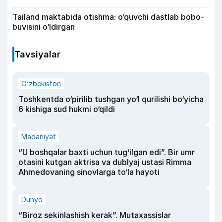
Tailand maktabida otishma: o‘quvchi dastlab bobo-
buvisini o‘ldirgan
Tavsiyalar
O‘zbekiston
Toshkentda o‘pirilib tushgan yo‘l qurilishi bo‘yicha
6 kishiga sud hukmi o‘qildi
Madaniyat
“U boshqalar baxti uchun tug‘ilgan edi”. Bir umr
otasini kutgan aktrisa va dublyaj ustasi Rimma
Ahmedovaning sinovlarga to‘la hayoti
Dunyo
“Biroz sekinlashish kerak”. Mutaxassislar