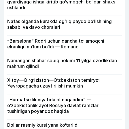
gvardiyaga ishga kiritib qo‘ymoqchi bo‘lgan shaxs
ushlandi
Nafas olganda kurakda og‘riq paydo bo‘lishining
sababi va davo choralari
“Barselona” Rodri uchun qancha to‘lamoqchi
ekanligi ma’lum bo‘ldi — Romano
Namangan shahar sobiq hokimi 11 yilga ozodlikdan
mahrum qilindi
Xitoy—Qirg‘iziston—O‘zbekiston temiryo‘li
Yevropagacha uzaytirilishi mumkin
“Hurmatsizlik niyatida olmagandim” —
o‘zbekistonlik ayol Rossiya davlat ramzlari
tushirilgan poyandoz haqida
Dollar rasmiy kursi yana ko‘tarildi