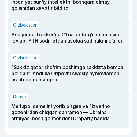
insoniyat sun’iy intellektni boshqara olmay
qolishidan xavotir bildirdi
O‘zbekiston
Andijonda Tracker’ga 21 nafar bog‘cha bolasini
joylab, YTH sodir etgan ayolga sud hukmi o‘qildi
O‘zbekiston
“Sakkiz qator she’rim boshimga sakkizta bomba
bo‘lgan”. Abdulla Oripovni siyosiy ayblovlardan
asrab qolgan voqea
Dunyo
Mariupol qamalini yorib oʻtgan va “Izvarino
qozoni”dan chiqqan qahramon — Ukraina
armiyasi bosh qoʻmondoni Drapatiy haqida