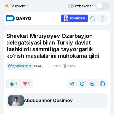
Toshkent
O‘zbekcha
Shavkat Mirziyoyev Ozarbayjon
delegatsiyasi bilan Turkiy davlat
tashkiloti sammitiga tayyorgarlik
ko‘rish masalalarini muhokama qildi
O‘zbekiston
00:14 / 03.08.2022
1326
0
0
Abduqahhor Qosimov