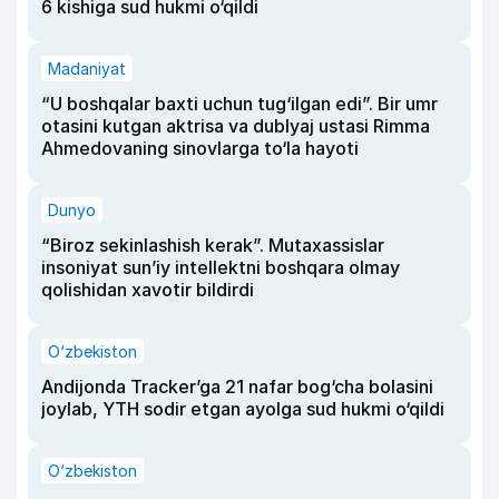
6 kishiga sud hukmi o‘qildi
Madaniyat
“U boshqalar baxti uchun tug‘ilgan edi”. Bir umr
otasini kutgan aktrisa va dublyaj ustasi Rimma
Ahmedovaning sinovlarga to‘la hayoti
Dunyo
“Biroz sekinlashish kerak”. Mutaxassislar
insoniyat sun’iy intellektni boshqara olmay
qolishidan xavotir bildirdi
O‘zbekiston
Andijonda Tracker’ga 21 nafar bog‘cha bolasini
joylab, YTH sodir etgan ayolga sud hukmi o‘qildi
O‘zbekiston