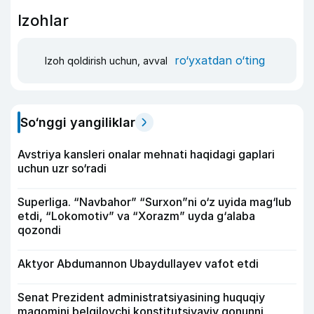
Izohlar
ro‘yxatdan o‘ting
Izoh qoldirish uchun, avval
So‘nggi yangiliklar
Avstriya kansleri onalar mehnati haqidagi gaplari
uchun uzr so‘radi
Superliga. “Navbahor” “Surxon”ni o‘z uyida mag‘lub
etdi, “Lokomotiv” va “Xorazm” uyda g‘alaba
qozondi
Aktyor Abdu­mannon Ubaydullayev vafot etdi
Senat Prezident administratsiyasining huquqiy
maqomini belgilovchi konstitutsiyaviy qonunni