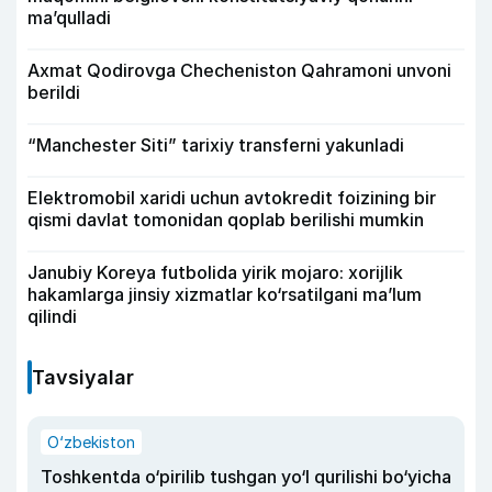
ma’qulladi
Axmat Qodirovga Checheniston Qahramoni unvoni
berildi
“Manchester Siti” tarixiy transferni yakunladi
Elektromobil xaridi uchun avtokredit foizining bir
qismi davlat tomonidan qoplab berilishi mumkin
Janubiy Koreya futbolida yirik mojaro: xorijlik
hakamlarga jinsiy xizmatlar ko‘rsatilgani ma’lum
qilindi
Tavsiyalar
O‘zbekiston
Toshkentda o‘pirilib tushgan yo‘l qurilishi bo‘yicha