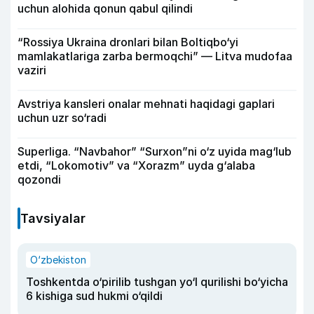
uchun alohida qonun qabul qilindi
“Rossiya Ukraina dronlari bilan Boltiqbo‘yi
mamlakatlariga zarba bermoqchi” — Litva mudofaa
vaziri
Avstriya kansleri onalar mehnati haqidagi gaplari
uchun uzr so‘radi
Superliga. “Navbahor” “Surxon”ni o‘z uyida mag‘lub
etdi, “Lokomotiv” va “Xorazm” uyda g‘alaba
qozondi
Tavsiyalar
O‘zbekiston
Toshkentda o‘pirilib tushgan yo‘l qurilishi bo‘yicha
6 kishiga sud hukmi o‘qildi