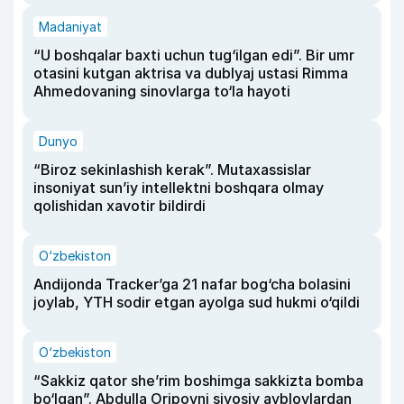
Madaniyat
“U boshqalar baxti uchun tug‘ilgan edi”. Bir umr
otasini kutgan aktrisa va dublyaj ustasi Rimma
Ahmedovaning sinovlarga to‘la hayoti
Dunyo
“Biroz sekinlashish kerak”. Mutaxassislar
insoniyat sun’iy intellektni boshqara olmay
qolishidan xavotir bildirdi
O‘zbekiston
Andijonda Tracker’ga 21 nafar bog‘cha bolasini
joylab, YTH sodir etgan ayolga sud hukmi o‘qildi
O‘zbekiston
“Sakkiz qator she’rim boshimga sakkizta bomba
bo‘lgan”. Abdulla Oripovni siyosiy ayblovlardan