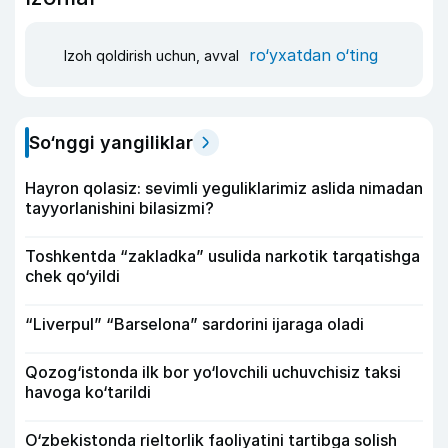
ro‘yxatdan o‘ting
Izoh qoldirish uchun, avval
So‘nggi yangiliklar
Hayron qolasiz: sevimli yeguliklarimiz aslida nimadan
tayyorlanishini bilasizmi?
Toshkentda “zakladka” usulida narkotik tarqatishga
chek qo‘yildi
“Liverpul” “Barselona” sardorini ijaraga oladi
Qozog‘istonda ilk bor yo‘lovchili uchuvchisiz taksi
havoga ko‘tarildi
O‘zbekistonda rieltorlik faoliyatini tartibga solish