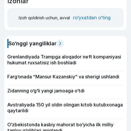
Izohlar
ro‘yxatdan o‘ting
Izoh qoldirish uchun, avval
So‘nggi yangiliklar
Grenlandiyada Trampga aloqador neft kompaniyasi
hukumat ruxsatisiz ish boshladi
Farg‘onada “Mansur Kazanskiy” va sherigi ushlandi
Zidanning o‘g‘li yangi jamoaga o‘tdi
Avstraliyada 150 yil oldin olingan kitob kutubxonaga
qaytarildi
O‘zbekistonda kasbiy mahorat bo‘yicha ilk milliy
tanlov g‘oliblari aniqlandi