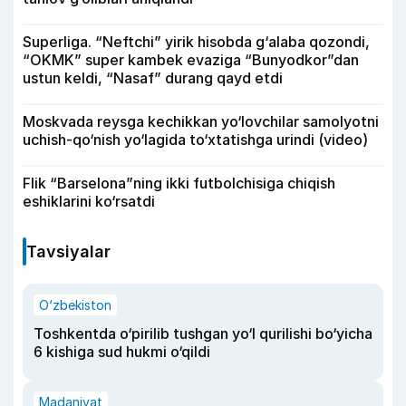
Superliga. “Neftchi” yirik hisobda g‘alaba qozondi,
“OKMK” super kambek evaziga “Bunyodkor”dan
ustun keldi, “Nasaf” durang qayd etdi
Moskvada reysga kechikkan yo‘lovchilar samolyotni
uchish-qo‘nish yo‘lagida to‘xtatishga urindi (video)
Flik “Barselona”ning ikki futbolchisiga chiqish
eshiklarini ko‘rsatdi
Tavsiyalar
O‘zbekiston
Toshkentda o‘pirilib tushgan yo‘l qurilishi bo‘yicha
6 kishiga sud hukmi o‘qildi
Madaniyat