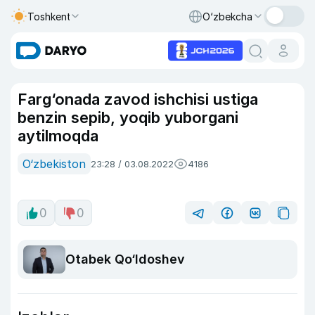
Toshkent
O‘zbekcha
Farg‘onada zavod ishchisi ustiga
benzin sepib, yoqib yuborgani
aytilmoqda
O‘zbekiston
23:28 / 03.08.2022
4186
0
0
Otabek Qo‘ldoshev