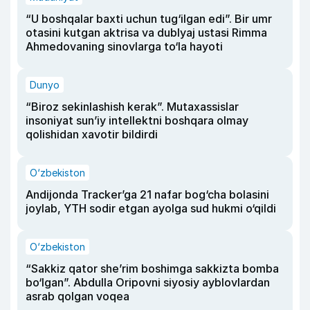
“U boshqalar baxti uchun tug‘ilgan edi”. Bir umr
otasini kutgan aktrisa va dublyaj ustasi Rimma
Ahmedovaning sinovlarga to‘la hayoti
Dunyo
“Biroz sekinlashish kerak”. Mutaxassislar
insoniyat sun’iy intellektni boshqara olmay
qolishidan xavotir bildirdi
O‘zbekiston
Andijonda Tracker’ga 21 nafar bog‘cha bolasini
joylab, YTH sodir etgan ayolga sud hukmi o‘qildi
O‘zbekiston
“Sakkiz qator she’rim boshimga sakkizta bomba
bo‘lgan”. Abdulla Oripovni siyosiy ayblovlardan
asrab qolgan voqea