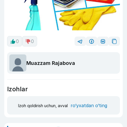
0
0
Muazzam Rajabova
Izohlar
ro‘yxatdan o‘ting
Izoh qoldirish uchun, avval