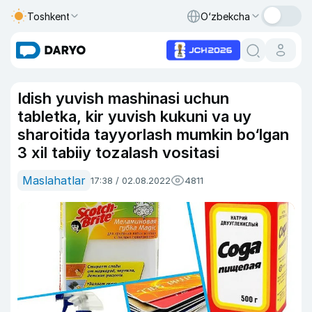
Toshkent
O‘zbekcha
Idish yuvish mashinasi uchun
tabletka, kir yuvish kukuni va uy
sharoitida tayyorlash mumkin bo‘lgan
3 xil tabiiy tozalash vositasi
Maslahatlar
17:38 / 02.08.2022
4811