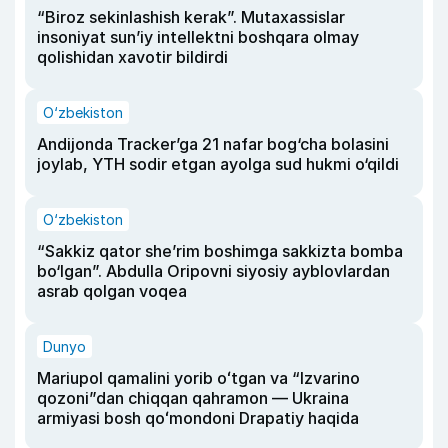
“Biroz sekinlashish kerak”. Mutaxassislar
insoniyat sun’iy intellektni boshqara olmay
qolishidan xavotir bildirdi
O‘zbekiston
Andijonda Tracker’ga 21 nafar bog‘cha bolasini
joylab, YTH sodir etgan ayolga sud hukmi o‘qildi
O‘zbekiston
“Sakkiz qator she’rim boshimga sakkizta bomba
bo‘lgan”. Abdulla Oripovni siyosiy ayblovlardan
asrab qolgan voqea
Dunyo
Mariupol qamalini yorib oʻtgan va “Izvarino
qozoni”dan chiqqan qahramon — Ukraina
armiyasi bosh qoʻmondoni Drapatiy haqida