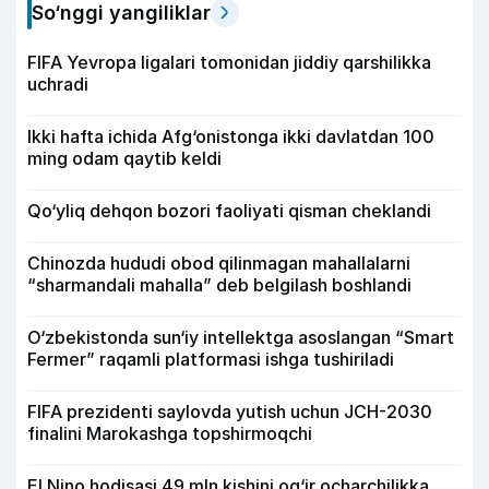
So‘nggi yangiliklar
FIFA Yevropa ligalari tomonidan jiddiy qarshilikka
uchradi
Ikki hafta ichida Afg‘onistonga ikki davlatdan 100
ming odam qaytib keldi
Qo‘yliq dehqon bozori faoliyati qisman cheklandi
Chinozda hududi obod qilinmagan mahallalarni
“sharmandali mahalla” deb belgilash boshlandi
O‘zbekistonda sun‘iy intellektga asoslangan “Smart
Fermer” raqamli platformasi ishga tushiriladi
FIFA prezidenti saylovda yutish uchun JCH-2030
finalini Marokashga topshirmoqchi
El Nino hodisasi 49 mln kishini og‘ir ocharchilikka