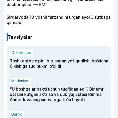
duchor qiladi — BMT
Sirdaryoda 10 yoshli farzandini urgan ayol 3 sutkaga
qamaldi
Tavsiyalar
O‘zbekiston
Toshkentda o‘pirilib tushgan yo‘l qurilishi bo‘yicha
6 kishiga sud hukmi o‘qildi
Madaniyat
“U boshqalar baxti uchun tug‘ilgan edi”. Bir umr
otasini kutgan aktrisa va dublyaj ustasi Rimma
Ahmedovaning sinovlarga to‘la hayoti
Dunyo