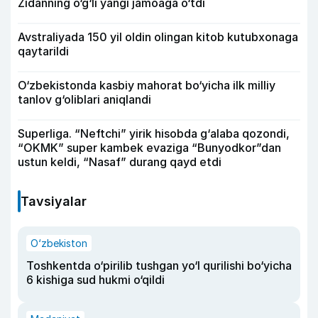
Zidanning o‘g‘li yangi jamoaga o‘tdi
Avstraliyada 150 yil oldin olingan kitob kutubxonaga
qaytarildi
O‘zbekistonda kasbiy mahorat bo‘yicha ilk milliy
tanlov g‘oliblari aniqlandi
Superliga. “Neftchi” yirik hisobda g‘alaba qozondi,
“OKMK” super kambek evaziga “Bunyodkor”dan
ustun keldi, “Nasaf” durang qayd etdi
Tavsiyalar
O‘zbekiston
Toshkentda o‘pirilib tushgan yo‘l qurilishi bo‘yicha
6 kishiga sud hukmi o‘qildi