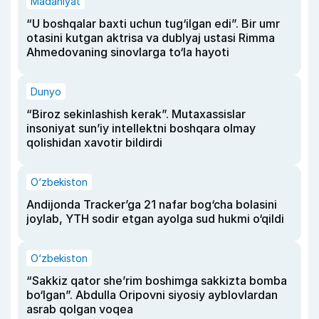
Madaniyat
“U boshqalar baxti uchun tug‘ilgan edi”. Bir umr
otasini kutgan aktrisa va dublyaj ustasi Rimma
Ahmedovaning sinovlarga to‘la hayoti
Dunyo
“Biroz sekinlashish kerak”. Mutaxassislar
insoniyat sun’iy intellektni boshqara olmay
qolishidan xavotir bildirdi
O‘zbekiston
Andijonda Tracker’ga 21 nafar bog‘cha bolasini
joylab, YTH sodir etgan ayolga sud hukmi o‘qildi
O‘zbekiston
“Sakkiz qator she’rim boshimga sakkizta bomba
bo‘lgan”. Abdulla Oripovni siyosiy ayblovlardan
asrab qolgan voqea