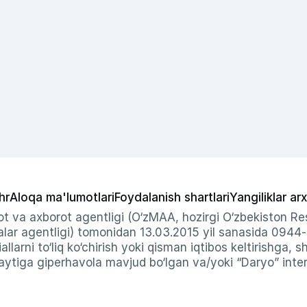
hr
Aloqa ma'lumotlari
Foydalanish shartlari
Yangiliklar arx
t va axborot agentligi (O‘zMAA, hozirgi O‘zbekiston Res
ar agentligi) tomonidan 13.03.2015 yil sanasida 0944
allarni to‘liq ko‘chirish yoki qisman iqtibos keltirishga, 
ytiga giperhavola mavjud bo‘lgan va/yoki “Daryo” intern