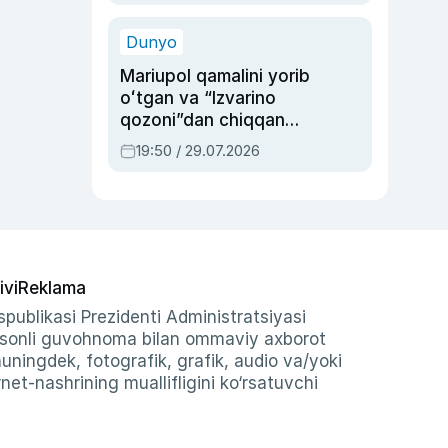
qolgan voqea
Dunyo
Mariupol qamalini yorib
oʻtgan va “Izvarino
qozoni”dan chiqqan
qahramon — Ukraina
19:50 / 29.07.2026
armiyasi bosh
qoʻmondoni Drapatiy
haqida
ivi
Reklama
publikasi Prezidenti Administratsiyasi
-sonli guvohnoma bilan ommaviy axborot
shuningdek, fotografik, grafik, audio va/yoki
et-nashrining muallifligini ko‘rsatuvchi