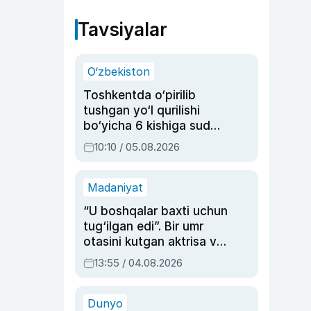
Tavsiyalar
O‘zbekiston
Toshkentda o‘pirilib
tushgan yo‘l qurilishi
bo‘yicha 6 kishiga sud
hukmi o‘qildi
10:10 / 05.08.2026
Madaniyat
“U boshqalar baxti uchun
tug‘ilgan edi”. Bir umr
otasini kutgan aktrisa va
dublyaj ustasi Rimma
13:55 / 04.08.2026
Ahmedovaning
sinovlarga to‘la hayoti
Dunyo