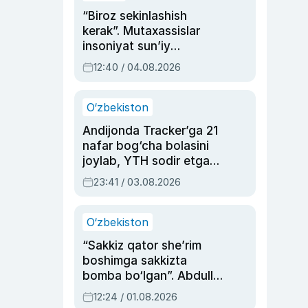
“Biroz sekinlashish
kerak”. Mutaxassislar
insoniyat sun’iy
intellektni boshqara
12:40 / 04.08.2026
olmay qolishidan xavotir
bildirdi
O‘zbekiston
Andijonda Tracker’ga 21
nafar bog‘cha bolasini
joylab, YTH sodir etgan
ayolga sud hukmi o‘qildi
23:41 / 03.08.2026
O‘zbekiston
“Sakkiz qator she’rim
boshimga sakkizta
bomba bo‘lgan”. Abdulla
Oripovni siyosiy
12:24 / 01.08.2026
ayblovlardan asrab