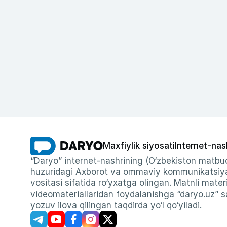
Maxfiylik siyosati
Internet-nas
“Daryo” internet-nashrining (O‘zbekiston matbuo
huzuridagi Axborot va ommaviy kommunikatsiyal
vositasi sifatida ro‘yxatga olingan. Matnli materi
videomateriallaridan foydalanishga “daryo.uz” sa
yozuv ilova qilingan taqdirda yo‘l qo‘yiladi.