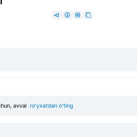
i
uchun, avval
ro‘yxatdan o‘ting