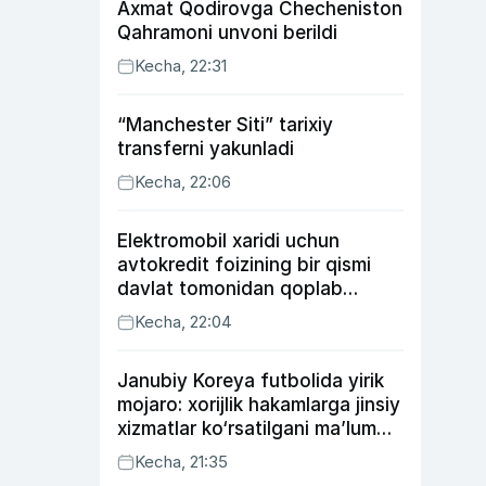
Axmat Qodirovga Checheniston
Qahramoni unvoni berildi
Kecha, 22:31
“Manchester Siti” tarixiy
transferni yakunladi
Kecha, 22:06
Elektromobil xaridi uchun
avtokredit foizining bir qismi
davlat tomonidan qoplab
berilishi mumkin
Kecha, 22:04
Janubiy Koreya futbolida yirik
mojaro: xorijlik hakamlarga jinsiy
xizmatlar ko‘rsatilgani ma’lum
qilindi
Kecha, 21:35