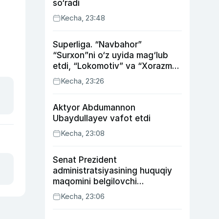
so‘radi
Kecha, 23:48
Superliga. “Navbahor”
“Surxon”ni o‘z uyida mag‘lub
etdi, “Lokomotiv” va “Xorazm”
uyda g‘alaba qozondi
Kecha, 23:26
Aktyor Abdu­mannon
Ubaydullayev vafot etdi
Kecha, 23:08
Senat Prezident
administratsiyasining huquqiy
maqomini belgilovchi
konstitutsiyaviy qonunni
Kecha, 23:06
ma’qulladi