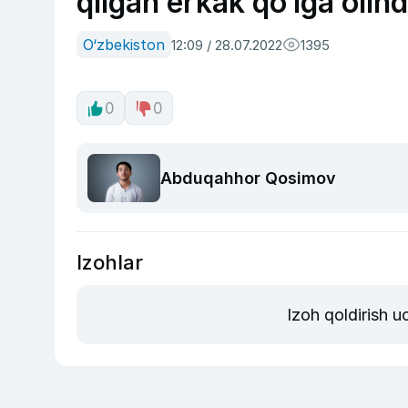
qilgan erkak qo‘lga olind
O‘zbekiston
12:09 / 28.07.2022
1395
0
0
Abduqahhor Qosimov
Izohlar
Izoh qoldirish 