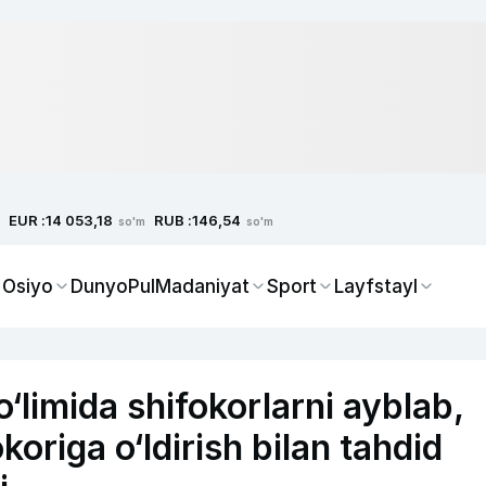
EUR :
RUB :
14 053,18
146,54
so'm
so'm
 Osiyo
Dunyo
Pul
Madaniyat
Sport
Layfstayl
‘limida shifokorlarni ayblab,
origa o‘ldirish bilan tahdid