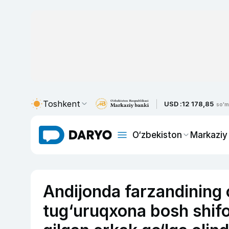
Toshkent
USD :
12 178,85
so'm
O‘zbekiston
Markaziy
Andijonda farzandining o
tug‘uruqxona bosh shifok