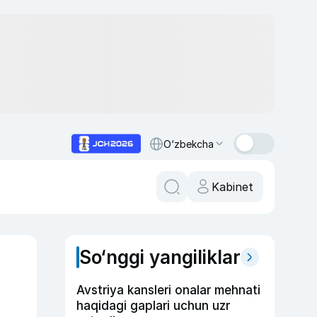
O‘zbekcha
Kabinet
So‘nggi yangiliklar
Avstriya kansleri onalar mehnati
haqidagi gaplari uchun uzr