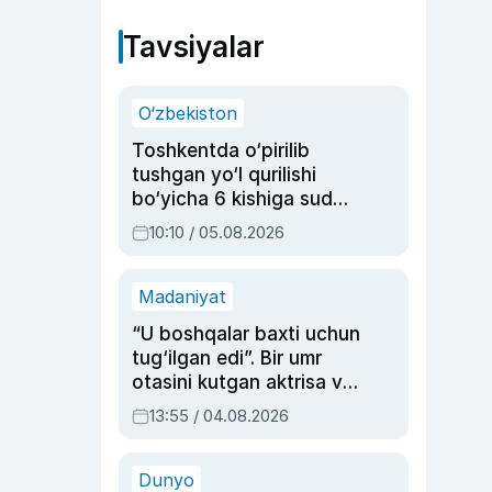
Tavsiyalar
O‘zbekiston
Toshkentda o‘pirilib
tushgan yo‘l qurilishi
bo‘yicha 6 kishiga sud
hukmi o‘qildi
10:10 / 05.08.2026
Madaniyat
“U boshqalar baxti uchun
tug‘ilgan edi”. Bir umr
otasini kutgan aktrisa va
dublyaj ustasi Rimma
13:55 / 04.08.2026
Ahmedovaning
sinovlarga to‘la hayoti
Dunyo