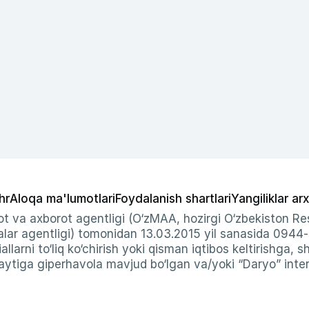
hr
Aloqa ma'lumotlari
Foydalanish shartlari
Yangiliklar arx
t va axborot agentligi (O‘zMAA, hozirgi O‘zbekiston Res
ar agentligi) tomonidan 13.03.2015 yil sanasida 0944
allarni to‘liq ko‘chirish yoki qisman iqtibos keltirishga, 
ytiga giperhavola mavjud bo‘lgan va/yoki “Daryo” intern