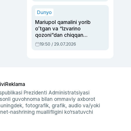
qolgan voqea
Dunyo
Mariupol qamalini yorib
oʻtgan va “Izvarino
qozoni”dan chiqqan
qahramon — Ukraina
19:50 / 29.07.2026
armiyasi bosh
qoʻmondoni Drapatiy
haqida
ivi
Reklama
publikasi Prezidenti Administratsiyasi
-sonli guvohnoma bilan ommaviy axborot
shuningdek, fotografik, grafik, audio va/yoki
et-nashrining muallifligini ko‘rsatuvchi