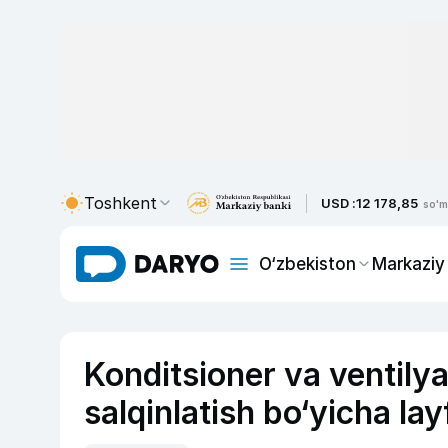
Toshkent
USD :
12 178,85
so'm
O‘zbekiston
Markaziy
Konditsioner va ventily
salqinlatish bo‘yicha lay