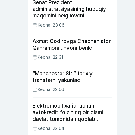
Senat Prezident
administratsiyasining huquqiy
maqomini belgilovchi
konstitutsiyaviy qonunni
Kecha, 23:06
ma’qulladi
Axmat Qodirovga Checheniston
Qahramoni unvoni berildi
Kecha, 22:31
“Manchester Siti” tarixiy
transferni yakunladi
Kecha, 22:06
Elektromobil xaridi uchun
avtokredit foizining bir qismi
davlat tomonidan qoplab
berilishi mumkin
Kecha, 22:04