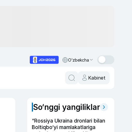
O‘zbekcha
Kabinet
So‘nggi yangiliklar
“Rossiya Ukraina dronlari bilan
Boltiqbo‘yi mamlakatlariga