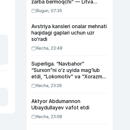
zarba bermoqchi” — Litva
mudofaa vaziri
Bugun, 07:35
Avstriya kansleri onalar mehnati
haqidagi gaplari uchun uzr
so‘radi
Kecha, 23:48
Superliga. “Navbahor”
“Surxon”ni o‘z uyida mag‘lub
etdi, “Lokomotiv” va “Xorazm”
uyda g‘alaba qozondi
Kecha, 23:26
Aktyor Abdu­mannon
Ubaydullayev vafot etdi
Kecha, 23:08