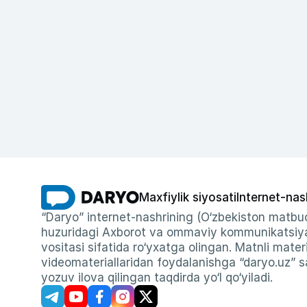
Maxfiylik siyosati
Internet-nas
“Daryo” internet-nashrining (O‘zbekiston matbuo
huzuridagi Axborot va ommaviy kommunikatsiyal
vositasi sifatida ro‘yxatga olingan. Matnli materi
videomateriallaridan foydalanishga “daryo.uz” sa
yozuv ilova qilingan taqdirda yo‘l qo‘yiladi.