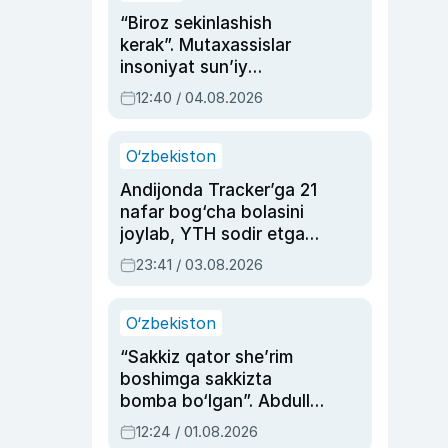
“Biroz sekinlashish
kerak”. Mutaxassislar
insoniyat sun’iy
intellektni boshqara
12:40 / 04.08.2026
olmay qolishidan xavotir
bildirdi
O‘zbekiston
Andijonda Tracker’ga 21
nafar bog‘cha bolasini
joylab, YTH sodir etgan
ayolga sud hukmi o‘qildi
23:41 / 03.08.2026
O‘zbekiston
“Sakkiz qator she’rim
boshimga sakkizta
bomba bo‘lgan”. Abdulla
Oripovni siyosiy
12:24 / 01.08.2026
ayblovlardan asrab