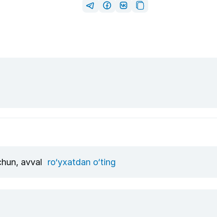
uchun, avval
ro‘yxatdan o‘ting