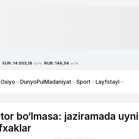
EUR :
RUB :
14 053,18
146,54
so'm
so'm
 Osiyo
Dunyo
Pul
Madaniyat
Sport
Layfstayl
ator bo‘lmasa: jaziramada uyni
fxaklar